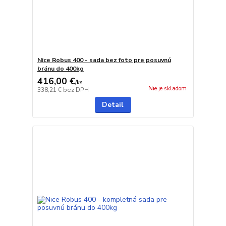
Nice Robus 400 - sada bez foto pre posuvnú
bránu do 400kg
416,00 €
/
ks
Nie je skladom
338,21 €
bez DPH
Detail