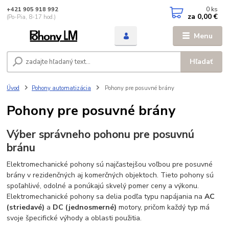
0
ks
+421 905 918 992
za
0,00 €
(Po-Pia, 8-17 hod.)
Menu
Hľadať
Úvod
Pohony automatizácia
Pohony pre posuvné brány
Pohony pre posuvné brány
Výber správneho pohonu pre posuvnú
bránu
Elektromechanické pohony sú najčastejšou voľbou pre posuvné
brány v rezidenčných aj komerčných objektoch. Tieto pohony sú
spoľahlivé, odolné a ponúkajú skvelý pomer ceny a výkonu.
Elektromechanické pohony sa delia podľa typu napájania na
AC
(striedavé)
a
DC (jednosmerné)
motory, pričom každý typ má
svoje špecifické výhody a oblasti použitia.