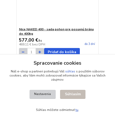
Nice NAKED 400 - sada pohon pre posuvnú bránu
do 400kg
577,00 €
/
ks
do 3 dní
469,11 €
bez DPH
Pridať do košíka
Spracovanie cookies
Načítať ďalšie produkty (20)
Náš e-shop a partneri potrebujú Váš
súhlas
s použitím súborov
cookies, aby Vám mohli zobrazovať informácie týkajúce sa Vašich
strana
z 9
ďalšie
záujmov.
Súhlasím
Nastavenia
Súhlas môžete odmietnuť
tu
.
Vytvorené na
Eshop-rychlo.sk