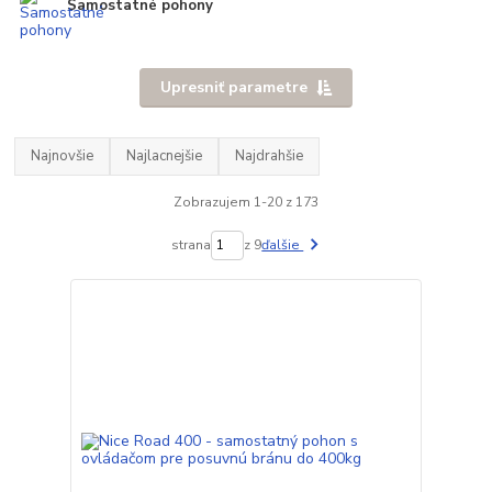
Samostatné pohony
Upresniť parametre
Najnovšie
Najlacnejšie
Najdrahšie
Zobrazujem 1-20 z 173
strana
z 9
ďalšie