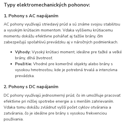
Typy elektromechanických pohonov:
1. Pohony s AC napájaním
AC pohony využívajú striedavý prúd a sú známe svojou stabilitou
a vysokým krútiacim momentom. Vďaka vyššiemu krútiacemu
momentu dokážu efektívne poháňať aj ťažšie brány, čím
zabezpečujú spoľahlivú prevádzku aj v náročných podmienkach.
Výhody:
Vysoký krútiaci moment, ideálne pre ťažké a veľké
brány, dlhá životnosť.
Použitie:
Vhodné pre komerčné objekty alebo brány s
vysokou hmotnosťou, kde je potrebná trvalá a intenzívna
prevádzka.
2. Pohony s DC napájaním
DC pohony využívajú jednosmerný prúd, čo im umožňuje pracovať
efektívne pri nižšej spotrebe energie a s menším zahrievaním.
Vďaka tomu dokážu zvládnuť vyšší počet cyklov otvárania a
zatvárania, čo je ideálne pre brány s vysokou frekvenciou
používania.