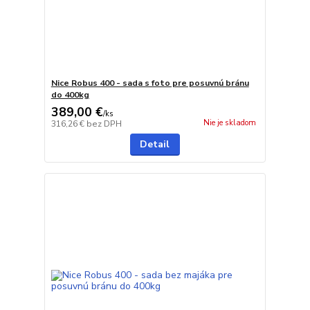
Nice Robus 400 - sada s foto pre posuvnú bránu
do 400kg
389,00 €
/
ks
Nie je skladom
316,26 €
bez DPH
Detail