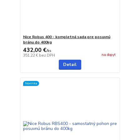
Nice Robus 400 - kompletná sada pre posuvnú
bránu do 400kg
432,00 €
/
ks
na dopyt
351,22 €
bez DPH
Detail
Novinka