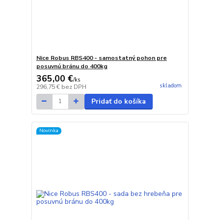
Nice Robus RBS400 - samostatný pohon pre
posuvnú bránu do 400kg
365,00 €
/
ks
skladom
296,75 €
bez DPH
Pridať do košíka
Novinka