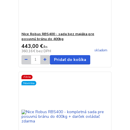
Nice Robus RBS400 - sada bez majáka pre
posuvnú bránu do 400kg
443,00 €
/
ks
skladom
360,16 €
bez DPH
Pridať do košíka
Akcia
Novinka