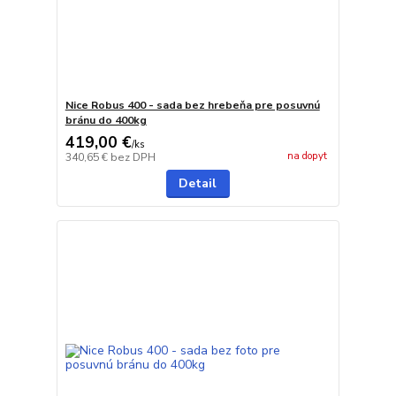
Nice Robus 400 - sada bez hrebeňa pre posuvnú
bránu do 400kg
419,00 €
/
ks
na dopyt
340,65 €
bez DPH
Detail