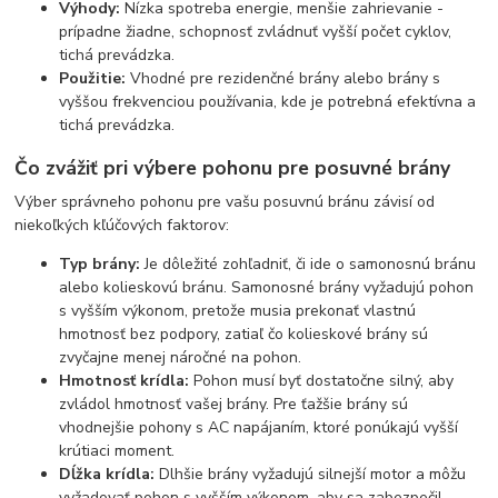
Výhody:
Nízka spotreba energie, menšie zahrievanie -
prípadne žiadne, schopnosť zvládnuť vyšší počet cyklov,
tichá prevádzka.
Použitie:
Vhodné pre rezidenčné brány alebo brány s
vyššou frekvenciou používania, kde je potrebná efektívna a
tichá prevádzka.
Čo zvážiť pri výbere pohonu pre posuvné brány
Výber správneho pohonu pre vašu posuvnú bránu závisí od
niekoľkých kľúčových faktorov:
Typ brány:
Je dôležité zohľadniť, či ide o samonosnú bránu
alebo kolieskovú bránu. Samonosné brány vyžadujú pohon
s vyšším výkonom, pretože musia prekonať vlastnú
hmotnosť bez podpory, zatiaľ čo kolieskové brány sú
zvyčajne menej náročné na pohon.
Hmotnosť krídla:
Pohon musí byť dostatočne silný, aby
zvládol hmotnosť vašej brány. Pre ťažšie brány sú
vhodnejšie pohony s AC napájaním, ktoré ponúkajú vyšší
krútiaci moment.
Dĺžka krídla:
Dlhšie brány vyžadujú silnejší motor a môžu
vyžadovať pohon s vyšším výkonom, aby sa zabezpečil