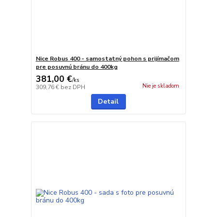
Nice Robus 400 - samostatný pohon s prijímačom
pre posuvnú bránu do 400kg
381,00 €
/
ks
Nie je skladom
309,76 €
bez DPH
Detail