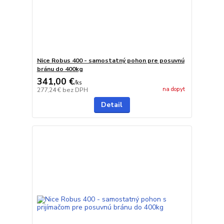
Nice Robus 400 - samostatný pohon pre posuvnú
bránu do 400kg
341,00 €
/
ks
na dopyt
277,24 €
bez DPH
Detail