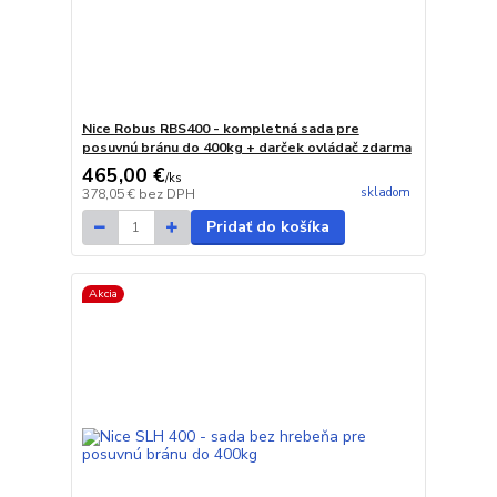
Nice Robus RBS400 - kompletná sada pre
posuvnú bránu do 400kg + darček ovládač zdarma
465,00 €
/
ks
skladom
378,05 €
bez DPH
Pridať do košíka
Akcia