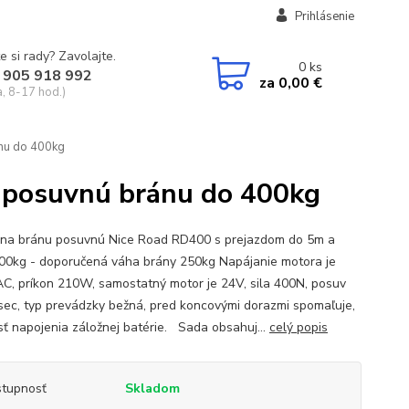
Prihlásenie
e si rady? Zavolajte.
0
ks
 905 918 992
za
0,00 €
a, 8-17 hod.)
nu do 400kg
e posuvnú bránu do 400kg
na bránu posuvnú Nice Road RD400 s prejazdom do 5m a
00kg - doporučená váha brány 250kg Napájanie motora je
C, príkon 210W, samostatný motor je 24V, sila 400N, posuv
sec, typ prevádzky bežná, pred koncovými dorazmi spomaľuje,
ť napojenia záložnej batérie. Sada obsahuj...
celý popis
tupnosť
Skladom