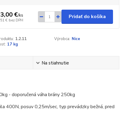
3,00 €
/
ks
Pridať do košíka
,51 €
bez DPH
roduktu:
1.2.11
Výrobca:
Nice
sť:
17 kg
Na stiahnutie
0kg - doporučená váha brány 250kg
ila 400N, posuv 0,25m/sec, typ prevádzky bežná, pred