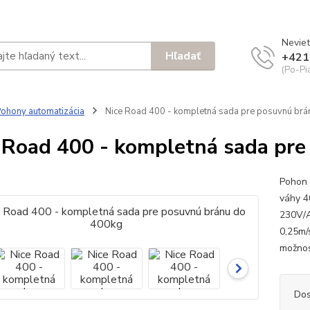
Neviet
Hľadať
+421
(Po-Pi
ohony automatizácia
Nice Road 400 - kompletná sada pre posuvnú brá
 Road 400 - kompletná sada pr
Pohon 
váhy 4
230V/A
0,25m/
možnos
Dos