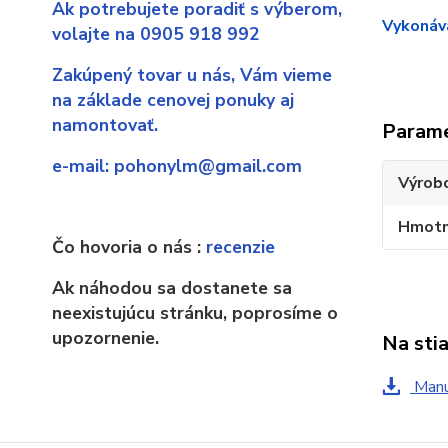
Ak potrebujete poradiť s výberom,
Vykonáva
volajte na 0905 918 992
Zakúpený tovar u nás,
Vám vieme
na základe cenovej ponuky aj
namontovať.
Param
e-mail:
pohonylm@gmail.com
Výrob
Hmotn
Čo hovoria o nás :
recenzie
Ak náhodou sa dostanete sa
neexistujúcu stránku, poprosíme o
upozornenie.
Na sti
Manu