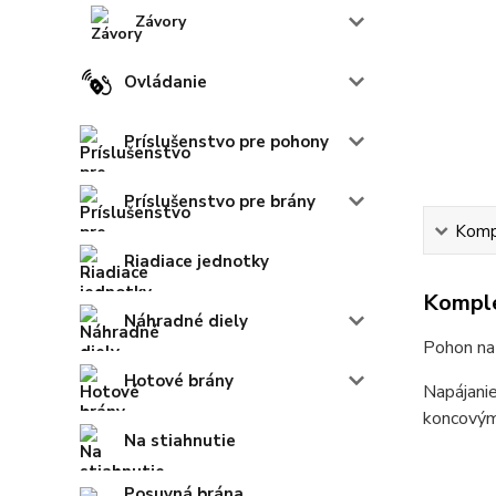
Závory
Ovládanie
Príslušenstvo pre pohony
Príslušenstvo pre brány
Kompl
Riadiace jednotky
Komple
Náhradné diely
Pohon na
Hotové brány
Napájani
koncovým
Na stiahnutie
Posuvná brána