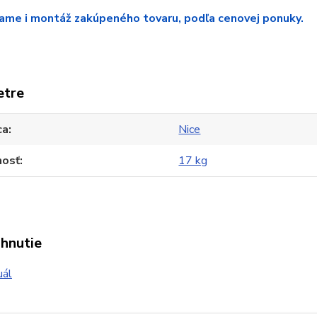
me i montáž zakúpeného tovaru, podľa cenovej ponuky.
etre
ca
Nice
osť
17 kg
ahnutie
ál