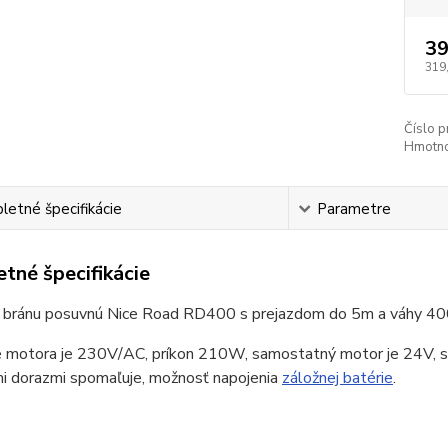
39
319
Číslo p
Hmotno
etné špecifikácie
Parametre
tné špecifikácie
 bránu posuvnú Nice Road RD400 s prejazdom do 5m a váhy 40
e motora je 230V/AC, príkon 210W, samostatný motor je 24V, s
i dorazmi spomaľuje, možnosť napojenia
záložnej batérie
.