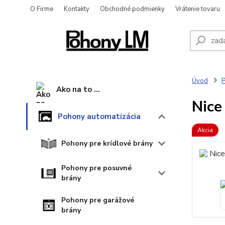
O Firme
Kontakty
Obchodné podmienky
Vrátenie tovaru
Úvod
P
Ako na to ...
Nice
Pohony automatizácia
Akcia
Pohony pre krídlové brány
Pohony pre posuvné
brány
Pohony pre garážové
brány