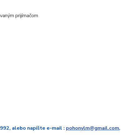
ovaným prijímačom
 992, alebo napíšte e-mail :
pohonylm@gmail.com
,