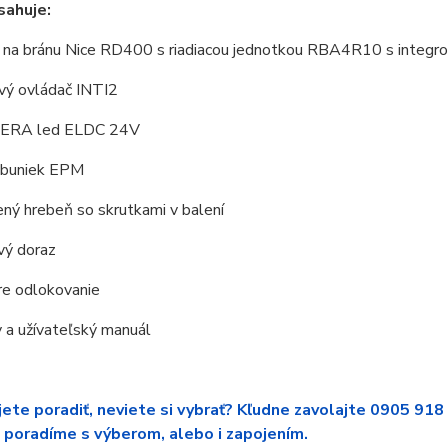
sahuje:
 na bránu Nice RD400 s riadiacou jednotkou RBA4R10 s integr
ový ovládač INTI2
 ERA led ELDC 24V
obuniek EPM
ný hrebeň so skrutkami v balení
vý doraz
re odlokovanie
 a užívateľský manuál
ete poradiť, neviete si vybrať? Kľudne zavolajte 0905 918
 poradíme s výberom, alebo i zapojením.