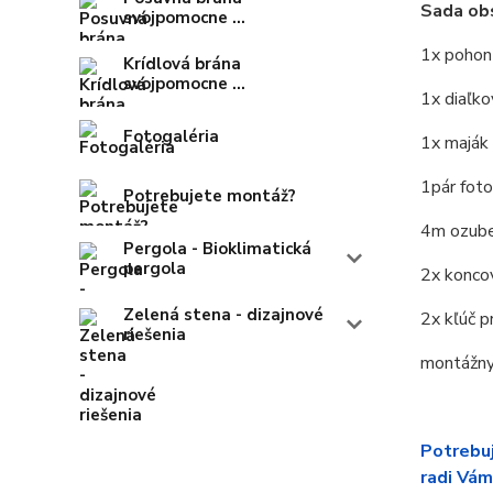
Sada ob
svojpomocne ...
1x pohon
Krídlová brána
svojpomocne ...
1x diaľk
Fotogaléria
1x maják
1pár fot
Potrebujete montáž?
4m ozube
Pergola - Bioklimatická
pergola
2x konco
Zelená stena - dizajnové
2x kľúč p
riešenia
montážny
Potrebuj
radi Vám