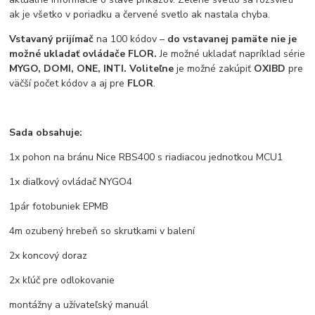
ak je všetko v poriadku a červené svetlo ak nastala chyba.
Vstavaný prijímač
na 100 kódov –
do vstavanej pamäte nie je
možné ukladať ovládače FLOR.
Je možné ukladať napríklad série
MYGO, DOMI, ONE, INTI.
Voliteľne
je možné zakúpiť
OXIBD
pre
väčší počet kódov a aj pre
FLOR
.
Sada obsahuje:
1x pohon na bránu Nice RBS400 s riadiacou jednotkou MCU1
1x diaľkový ovládač NYGO4
1pár fotobuniek EPMB
4m ozubený hrebeň so skrutkami v balení
2x koncový doraz
2x kľúč pre odlokovanie
montážny a užívateľský manuál