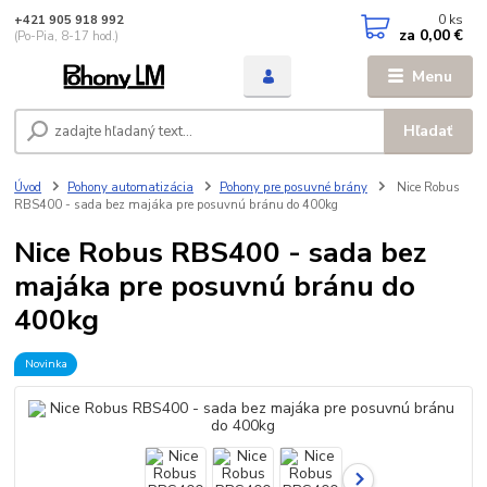
0
ks
+421 905 918 992
za
0,00 €
(Po-Pia, 8-17 hod.)
Menu
Hľadať
Úvod
Pohony automatizácia
Pohony pre posuvné brány
Nice Robus
RBS400 - sada bez majáka pre posuvnú bránu do 400kg
Nice Robus RBS400 - sada bez
majáka pre posuvnú bránu do
400kg
Novinka