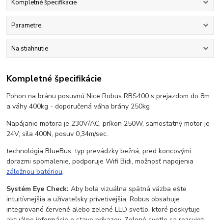
Kompletné špecifikácie
Parametre
Na stiahnutie
Kompletné špecifikácie
Pohon na bránu posuvnú Nice Robus RBS400 s prejazdom do 8m
a váhy 400kg - doporučená váha brány 250kg
Napájanie motora je 230V/AC, príkon 250W, samostatný motor je
24V, sila 400N, posuv 0,34m/sec.
technológia BlueBus, typ prevádzky bežná, pred koncovými
dorazmi spomalenie, podporuje Wifi Bidi, možnosť napojenia
záložnou batériou
.
Systém Eye Check:
Aby bola vizuálna spätná väzba ešte
intuitívnejšia a užívateľsky prívetivejšia, Robus obsahuje
integrované červené alebo zelené LED svetlo, ktoré poskytuje
aktuálne informácie o stave príkazov. Zelené svetlo sa rozsvieti