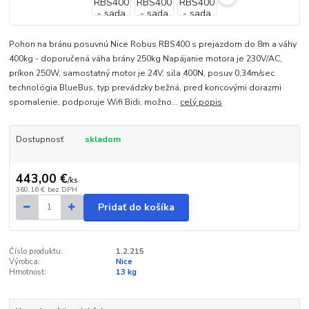
Pohon na bránu posuvnú Nice Robus RBS400 s prejazdom do 8m a váhy
400kg - doporučená váha brány 250kg Napájanie motora je 230V/AC,
príkon 250W, samostatný motor je 24V, sila 400N, posuv 0,34m/sec.
technológia BlueBus, typ prevádzky bežná, pred koncovými dorazmi
spomalenie, podporuje Wifi Bidi, možno...
celý popis
Dostupnosť
skladom
443,00 €
/
ks
360,16 €
bez DPH
Pridať do košíka
Číslo produktu:
1.2.215
Výrobca:
Nice
Hmotnosť:
13 kg