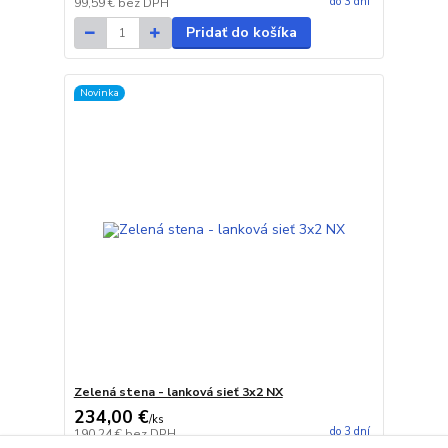
do 3 dní
99,59 €
bez DPH
Pridať do košíka
Novinka
Zelená stena - lanková sieť 3x2 NX
234,00 €
/
ks
do 3 dní
190,24 €
bez DPH