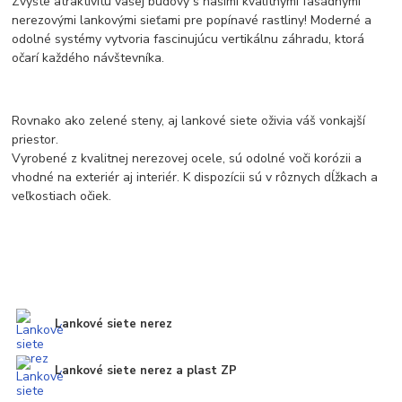
Zvýšte atraktivitu vašej budovy s našimi kvalitnými fasádnymi
nerezovými lankovými sieťami pre popínavé rastliny! Moderné a
odolné systémy vytvoria fascinujúcu vertikálnu záhradu, ktorá
očarí každého návštevníka.
Rovnako ako zelené steny, aj lankové siete oživia váš vonkajší
priestor.
Vyrobené z kvalitnej nerezovej ocele, sú odolné voči korózii a
vhodné na exteriér aj interiér. K dispozícii sú v rôznych dĺžkach a
veľkostiach očiek.
Lankové siete nerez
Lankové siete nerez a plast ZP