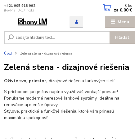
0
ks
+421 905 918 992
za
0,00 €
(Po-Pia, 8-17 hod.)
Menu
Hľadať
Úvod
Zelená stena - dizajnové riešenia
Zelená stena - dizajnové riešenia
Oživte svoj priestor,
dizajnové riešenia lankových sietí..
S príchodom jari je čas naplno využiť váš vonkajší priestor!
Ponúkame moderné nerezové lankové systémy, ideálne na
renovácie aj menšie úpravy.
Štýlové, praktické a funkčné riešenia, ktoré vám prinesú
maximálnu spokojnosť.