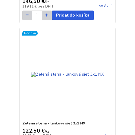
146,50 €
/
ks
do 3 dní
119,11 €
bez DPH
Pridať do košíka
Novinka
Zelená stena - lanková sieť 3x1 NX
122,50 €
/
ks