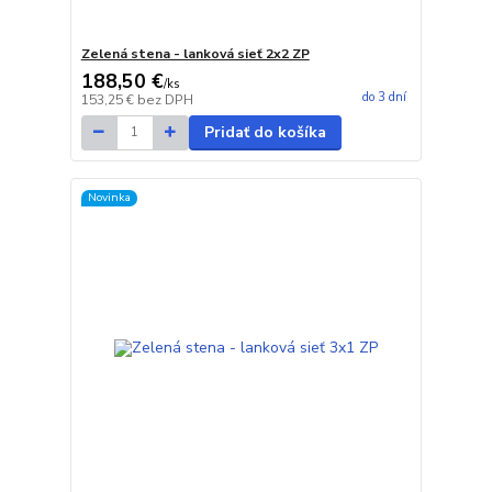
Zelená stena - lanková sieť 2x2 ZP
188,50 €
/
ks
do 3 dní
153,25 €
bez DPH
Pridať do košíka
Novinka