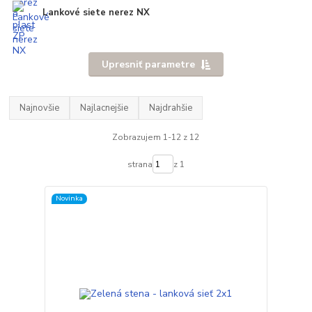
Lankové siete nerez NX
Upresniť parametre
Najnovšie
Najlacnejšie
Najdrahšie
Zobrazujem 1-12 z 12
strana
z 1
Novinka