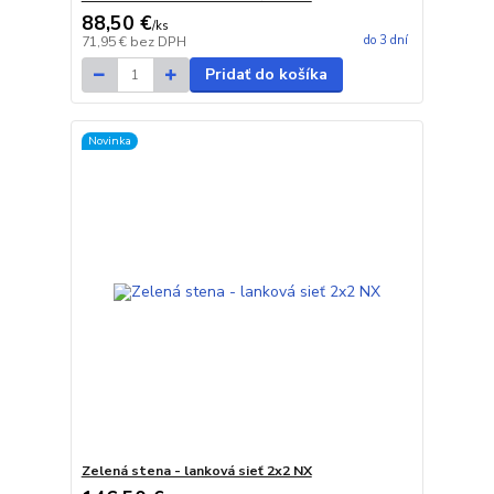
88,50 €
/
ks
do 3 dní
71,95 €
bez DPH
Pridať do košíka
Novinka
Zelená stena - lanková sieť 2x2 NX