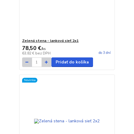
Zelená stena - lanková sieť 2x1
78,50 €
/
ks
do 3 dní
63,82 €
bez DPH
Pridať do košíka
Novinka