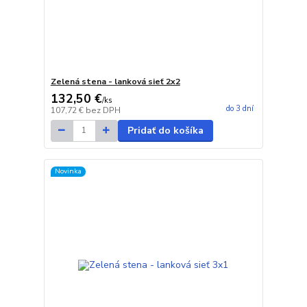
Zelená stena - lanková sieť 2x2
132,50 €
/
ks
do 3 dní
107,72 €
bez DPH
Pridať do košíka
Novinka