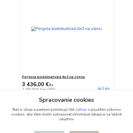
Pergola bioklimatická 6x3 na stenu
3 436,00 €
/
ks
do 5 dní
2 793,50 €
bez DPH
Pridať do košíka
Spracovanie cookies
Náš e-shop a partneri potrebujú Váš
súhlas
s použitím súborov
cookies, aby Vám mohli zobrazovať informácie týkajúce sa Vašich
strana
z 1
záujmov.