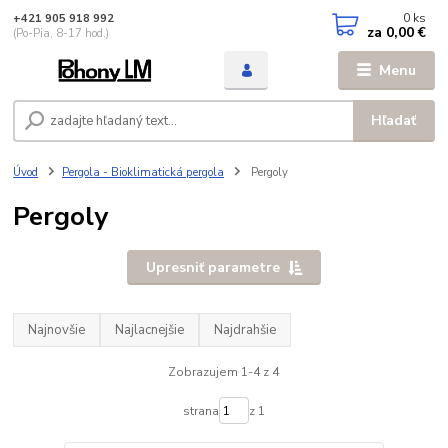
0
ks
+421 905 918 992
za
0,00 €
(Po-Pia, 8-17 hod.)
Menu
Hľadať
Úvod
Pergola - Bioklimatická pergola
Pergoly
Pergoly
Upresniť parametre
Najnovšie
Najlacnejšie
Najdrahšie
Zobrazujem 1-4 z 4
strana
z 1