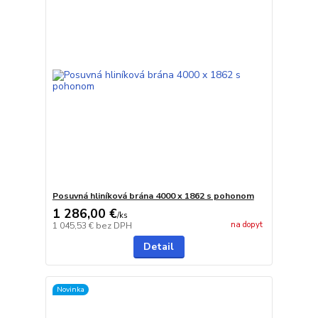
Posuvná hliníková brána 4000 x 1862 s pohonom
1 286,00 €
/
ks
na dopyt
1 045,53 €
bez DPH
Detail
Novinka