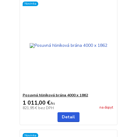
Novinka
Posuvná hliníková brána 4000 x 1862
1 011,00 €
/
ks
na dopyt
821,95 €
bez DPH
Detail
Novinka