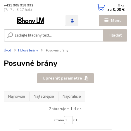
0
ks
+421 905 918 992
za
0,00 €
(Po-Pia, 8-17 hod.)
Menu
Hľadať
Úvod
Hotové brány
Posuvné brány
Posuvné brány
Upresniť parametre
Najnovšie
Najlacnejšie
Najdrahšie
Zobrazujem 1-4 z 4
strana
z 1