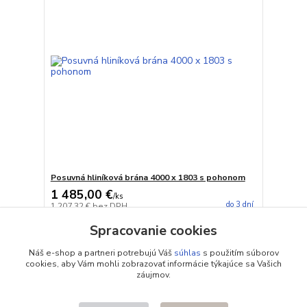
Posuvná hliníková brána 4000 x 1803 s pohonom
1 485,00 €
/
ks
do 3 dní
1 207,32 €
bez DPH
Pridať do košíka
Spracovanie cookies
Náš e-shop a partneri potrebujú Váš
súhlas
s použitím súborov
cookies, aby Vám mohli zobrazovať informácie týkajúce sa Vašich
strana
z 1
záujmov.