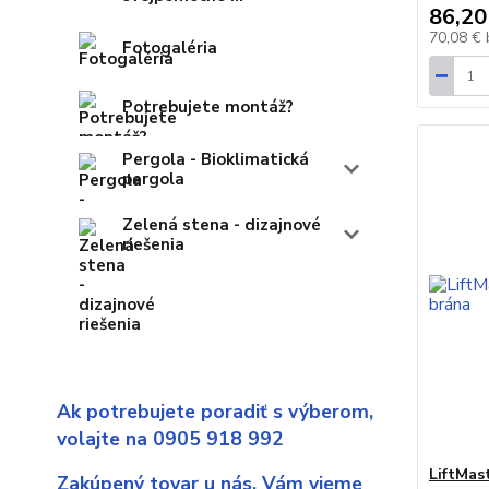
86,20
70,08 €
Fotogaléria
Potrebujete montáž?
Pergola - Bioklimatická
pergola
Zelená stena - dizajnové
riešenia
Ak potrebujete poradiť s výberom,
volajte na 0905 918 992
LiftMas
Zakúpený tovar u nás,
Vám vieme