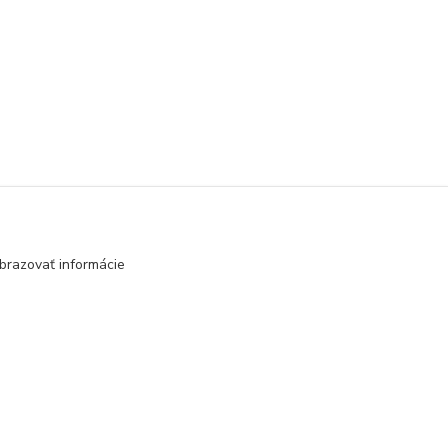
strana
z 1
brazovať informácie
Vytvorené na
Eshop-rychlo.sk