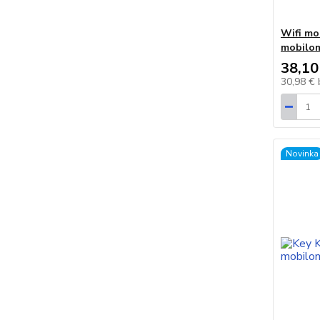
Wifi mo
mobilo
38,10
30,98 €
Novinka