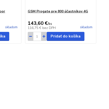
oor
GSM Progate pre 800 účastníkov 4G
143,60 €
/
ks
skladom
skladom
116,75 €
bez DPH
íka
Pridať do košíka