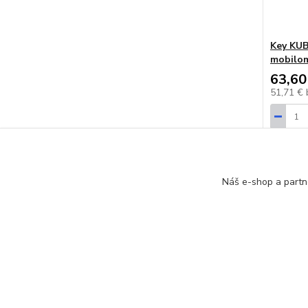
Key KUB
mobilo
63,60
51,71 €
Náš e-shop a partn