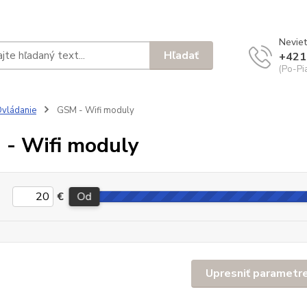
Neviet
Hľadať
+421
(Po-Pi
vládanie
GSM - Wifi moduly
- Wifi moduly
€
Od
Upresniť parametr