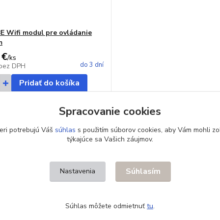
E Wifi modul pre ovládanie
m
 €
/
ks
do 3 dní
bez DPH
Pridať do košíka
Spracovanie cookies
eri potrebujú Váš
súhlas
s použitím súborov cookies, aby Vám mohli zo
týkajúce sa Vašich záujmov.
Súhlasím
Nastavenia
Súhlas môžete odmietnuť
tu
.