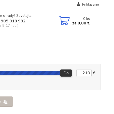
Prihlásenie
e si rady? Zavolajte.
0
ks
 905 918 992
za
0,00 €
a, 8-17 hod.)
Do
€
e