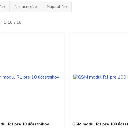
šie
Najlacnejšie
Najdrahšie
m 1-16 z 16
ul R1 pre 10 účastníkov
GSM modul R1 pre 100 účas