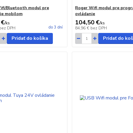
fi/Bluetooth modul pre
Roger Wifi modul pre progr
ie mobilom
ovládanie
 €
104,50 €
/
ks
/
ks
do 3 dní
bez DPH
84,96 €
bez DPH
Pridať do košíka
Pridať do koš