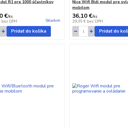
ul R1 pre 1000 účastníkov
Nice Wifi Bidi modul pre ov
mobilom
0 €
36,10 €
/
ks
/
ks
Skladom
€
bez DPH
29,35 €
bez DPH
Pridať do košíka
Pridať do koš