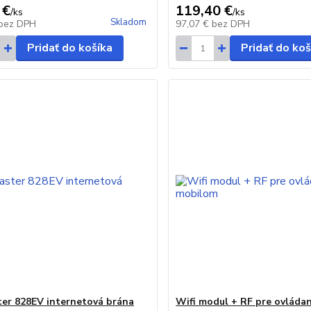
 €
119,40 €
/
ks
/
ks
Skladom
bez DPH
97,07 €
bez DPH
Pridať do košíka
Pridať do koš
ter 828EV internetová brána
Wifi modul + RF pre ovládan