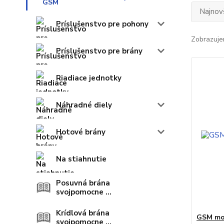
Najnov
Príslušenstvo pre pohony
Zobrazuje
Príslušenstvo pre brány
Riadiace jednotky
Náhradné diely
Hotové brány
Na stiahnutie
Posuvná brána
svojpomocne ...
Krídlová brána
GSM mod
svojpomocne ...