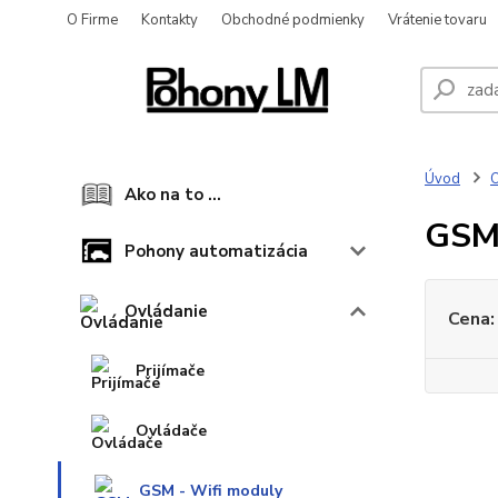
O Firme
Kontakty
Obchodné podmienky
Vrátenie tovaru
Úvod
O
Ako na to ...
GSM 
Pohony automatizácia
Ovládanie
Cena:
Prijímače
Ovládače
GSM - Wifi moduly