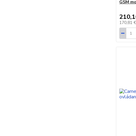
GSM mod
210,1
170,81 