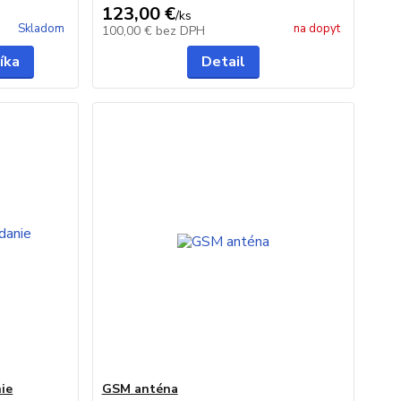
123,00 €
/
ks
Skladom
na dopyt
100,00 €
bez DPH
íka
Detail
ie
GSM anténa