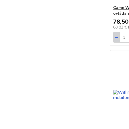
Came Wi
ovládan
78,50
63,82 €