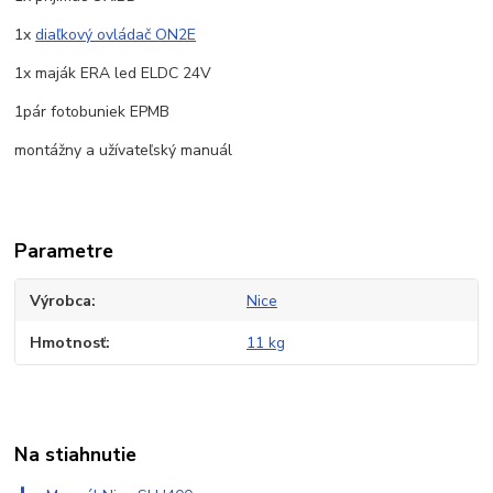
1x
diaľkový ovládač ON2E
1x maják ERA led ELDC 24V
1pár fotobuniek EPMB
montážny a užívateľský manuál
Parametre
Výrobca
Nice
Hmotnosť
11 kg
Na stiahnutie