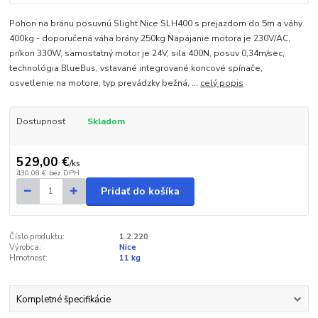
Pohon na bránu posuvnú Slight Nice SLH400 s prejazdom do 5m a váhy
400kg - doporučená váha brány 250kg Napájanie motora je 230V/AC,
príkon 330W, samostatný motor je 24V, sila 400N, posuv 0,34m/sec,
technológia BlueBus, vstavané integrované koncové spínače,
osvetlenie na motore, typ prevádzky bežná, ...
celý popis
Dostupnosť
Skladom
529,00 €
/
ks
430,08 €
bez DPH
Pridať do košíka
Číslo produktu:
1.2.220
Výrobca:
Nice
Hmotnosť:
11 kg
Kompletné špecifikácie