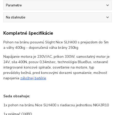
Parametre
Na stiahnutie
Kompletné špecifikácie
Pohon na bránu posuvnú Slight Nice SLH400 s prejazdom do 5m
a váhy 400kg - doporučená váha brány 250kg
Napájanie motora je 230V/AC, príkon 330W, samostatný motor je
24V, sila 400N, posuv 0,34m/sec, technológia BlueBus, vstavané
integrované koncové spínače, osvetlenie na motore, typ
prevádzky bežná, pred koncovými dorazmi spomalenie, možnosť
napojenia
záložnej batérie
Sada obsahuje:
1x pohon na bránu Nice SLH400 s riadiacou jednotkou NKA3R10
1x prijímač OXIBD