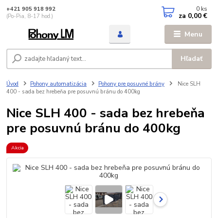
0
ks
+421 905 918 992
za
0,00 €
(Po-Pia, 8-17 hod.)
Menu
Hľadať
Úvod
Pohony automatizácia
Pohony pre posuvné brány
Nice SLH
400 - sada bez hrebeňa pre posuvnú bránu do 400kg
Nice SLH 400 - sada bez hrebeňa
pre posuvnú bránu do 400kg
Akcia