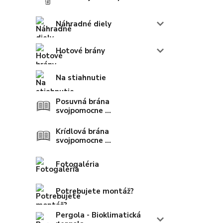
Náhradné diely
Hotové brány
Na stiahnutie
Posuvná brána
svojpomocne ...
Krídlová brána
svojpomocne ...
Fotogaléria
Potrebujete montáž?
Pergola - Bioklimatická