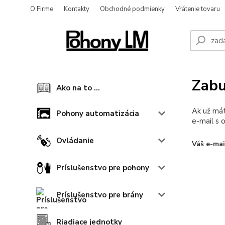
O Firme
Kontakty
Obchodné podmienky
Vrátenie tovaru
Zabu
Ako na to ...
Ak už mát
Pohony automatizácia
e-mail s 
Ovládanie
Váš e-mai
Príslušenstvo pre pohony
Príslušenstvo pre brány
Riadiace jednotky