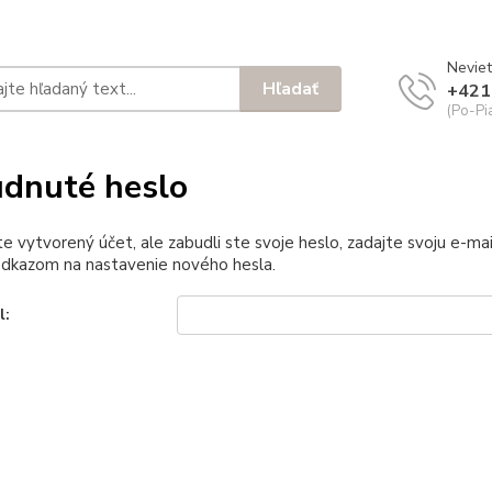
Neviet
Hľadať
+421
(Po-Pi
dnuté heslo
e vytvorený účet, ale zabudli ste svoje heslo, zadajte svoju e-mail
odkazom na nastavenie nového hesla.
l: