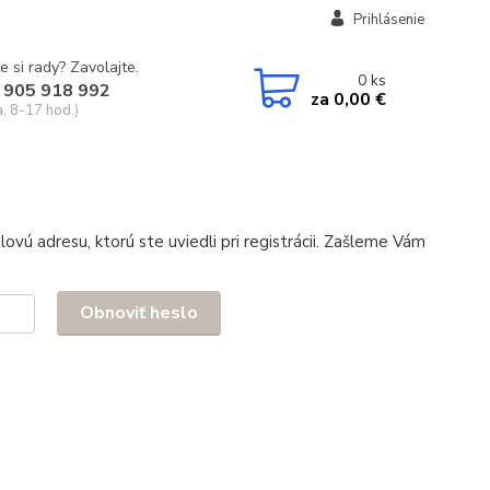
Prihlásenie
e si rady? Zavolajte.
0
ks
 905 918 992
za
0,00 €
a, 8-17 hod.)
ovú adresu, ktorú ste uviedli pri registrácii. Zašleme Vám
Obnoviť heslo