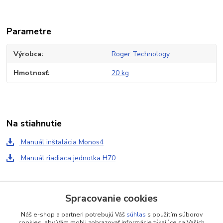
Parametre
Výrobca
Roger Technology
Hmotnosť
20 kg
Na stiahnutie
Manuál inštalácia Monos4
Manuál riadiaca jednotka H70
Tovar zaradený v kategóriách
Spracovanie cookies
Pohony automatizácia
Náš e-shop a partneri potrebujú Váš
súhlas
s použitím súborov
cookies, aby Vám mohli zobrazovať informácie týkajúce sa Vašich