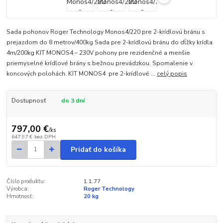
Sada pohonov Roger Technology Monos4/220 pre 2-krídlovú bránu s
prejazdom do 8 metrov/400kg Sada pre 2-krídlovú bránu do dĺžky krídla
4m/200kg KIT MONOS4 – 230V pohony pre rezidenčné a menšie
priemyselné krídlové brány s bežnou prevádzkou. Spomalenie v
koncových polohách. KIT MONOS4 pre 2-krídlové ...
celý popis
Dostupnosť
do 3 dní
797,00 €
/
ks
647,97 €
bez DPH
Pridať do košíka
Číslo produktu:
1.1.77
Výrobca:
Roger Technology
Hmotnosť:
20 kg