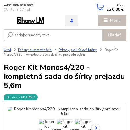
0
ks
+421 905 918 992
za
0,00 €
(Po-Pia, 8-17 hod.)
Menu
Hľadať
Úvod
Pohony automatizácia
Pohony pre krídlové brány
Roger Kit
Monos4/220 - kompletná sada do šírky prejazdu 5,6m
Roger Kit Monos4/220 -
kompletná sada do šírky prejazdu
5,6m
Doprava ZADARMO