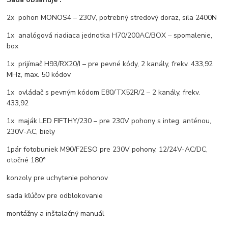
2x pohon MONOS4 – 230V, potrebný stredový doraz, sila 2400N
1x analógová riadiaca jednotka H70/200AC/BOX – spomalenie,
box
1x prijímač H93/RX20/I – pre pevné kódy, 2 kanály, frekv. 433,92
MHz, max. 50 kódov
1x ovládač s pevným kódom E80/TX52R/2 – 2 kanály, frekv.
433,92
1x maják LED FIFTHY/230 – pre 230V pohony s integ. anténou,
230V-AC, biely
1pár fotobuniek M90/F2ESO pre 230V pohony, 12/24V-AC/DC,
otočné 180°
konzoly pre uchytenie pohonov
sada kľúčov pre odblokovanie
montážny a inštalačný manuál