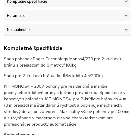
Kompletné špecifikácie
Parametre
Na stiahnutie
Kompletné špecifikácie
Sada pohonov Roger Technology Monos4/220 pre 2-krídlovú
bránu s prejazdom do 8 metrov/400kg
Sada pre 2-krídlovú bránu do dĺžky krídla 4m/200kg
KIT MONOS4 – 230V pohony pre rezidenčné a menšie
priemyselné krídlové brány s bežnou prevádzkou. Spomalenie v
koncových polohách. KIT MONOS4 pre 2-krídlové brány do 4 m
(8 m prejazd) má štandardnú rýchlosť a potrebuje mechanický
stredový doraz pri zatvorení. Maximálny výsuv pohonov je 400 mm
a sú vyrábané v modernom dizajne charakteristickom pre
profesionálne produkty automatizácie.
Sada obsahuje :