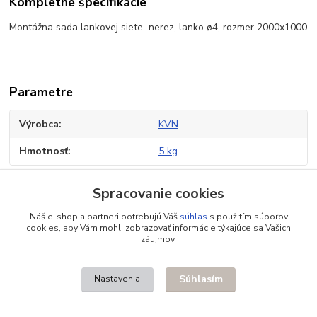
Kompletné špecifikácie
Montážna sada lankovej siete nerez, lanko ø4, rozmer 2000x1000
Parametre
Výrobca
KVN
Hmotnosť
5 kg
Spracovanie cookies
Tovar zaradený v kategóriách
Náš e-shop a partneri potrebujú Váš
súhlas
s použitím súborov
cookies, aby Vám mohli zobrazovať informácie týkajúce sa Vašich
Zelená stena - dizajnové riešenia
záujmov.
Lankové siete nerez NX
Súhlasím
Nastavenia