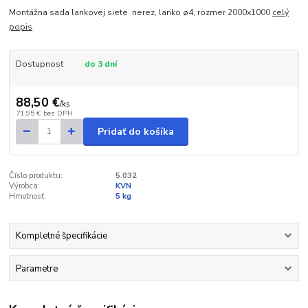
Montážna sada lankovej siete nerez, lanko ø4, rozmer 2000x1000
celý
popis
Dostupnosť
do 3 dní
88,50 €
/
ks
71,95 €
bez DPH
Pridať do košíka
Číslo produktu:
5.032
Výrobca:
KVN
Hmotnosť:
5 kg
Kompletné špecifikácie
Parametre