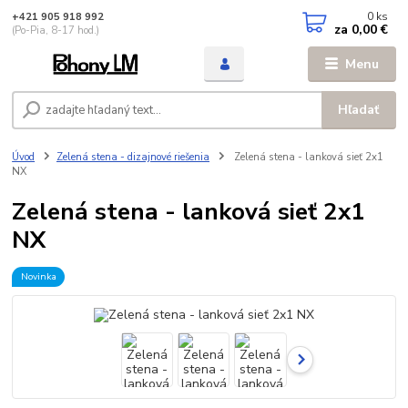
0
ks
+421 905 918 992
za
0,00 €
(Po-Pia, 8-17 hod.)
Menu
Hľadať
Úvod
Zelená stena - dizajnové riešenia
Zelená stena - lanková sieť 2x1
NX
Zelená stena - lanková sieť 2x1
NX
Novinka