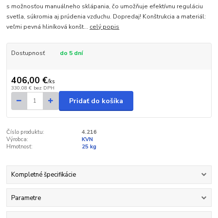
s možnosťou manuálneho sklápania, čo umožňuje efektívnu reguláciu
svetla, súkromia aj prúdenia vzduchu. Dopredaj! Konštrukcia a materiál:
veľmi pevná hliníková konšt...
celý popis
Dostupnosť
do 5 dní
406,00 €
/
ks
330,08 €
bez DPH
Pridať do košíka
Číslo produktu:
4.216
Výrobca:
KVN
Hmotnosť:
25 kg
Kompletné špecifikácie
Parametre