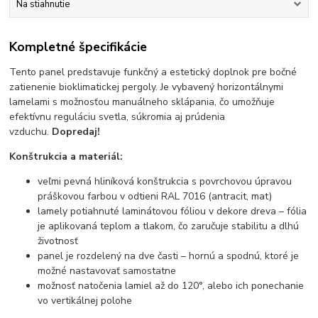
Na stiahnutie
Kompletné špecifikácie
Tento panel predstavuje funkčný a estetický doplnok pre bočné
zatienenie bioklimatickej pergoly. Je vybavený horizontálnymi
lamelami s možnosťou manuálneho sklápania, čo umožňuje
efektívnu reguláciu svetla, súkromia aj prúdenia
vzduchu.
Dopredaj!
Konštrukcia a materiál:
veľmi pevná hliníková konštrukcia s povrchovou úpravou
práškovou farbou v odtieni RAL 7016 (antracit, mat)
lamely potiahnuté laminátovou fóliou v dekore dreva – fólia
je aplikovaná teplom a tlakom, čo zaručuje stabilitu a dlhú
životnosť
panel je rozdelený na dve časti – hornú a spodnú, ktoré je
možné nastavovať samostatne
možnosť natočenia lamiel až do 120°, alebo ich ponechanie
vo vertikálnej polohe