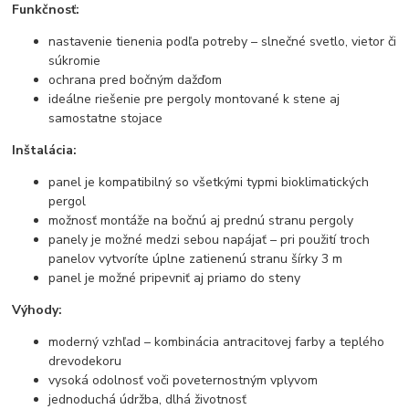
Funkčnosť:
nastavenie tienenia podľa potreby – slnečné svetlo, vietor či
súkromie
ochrana pred bočným dažďom
ideálne riešenie pre pergoly montované k stene aj
samostatne stojace
Inštalácia:
panel je kompatibilný so všetkými typmi bioklimatických
pergol
možnosť montáže na bočnú aj prednú stranu pergoly
panely je možné medzi sebou napájať – pri použití troch
panelov vytvoríte úplne zatienenú stranu šírky 3 m
panel je možné pripevniť aj priamo do steny
Výhody:
moderný vzhľad – kombinácia antracitovej farby a teplého
drevodekoru
vysoká odolnosť voči poveternostným vplyvom
jednoduchá údržba, dlhá životnosť