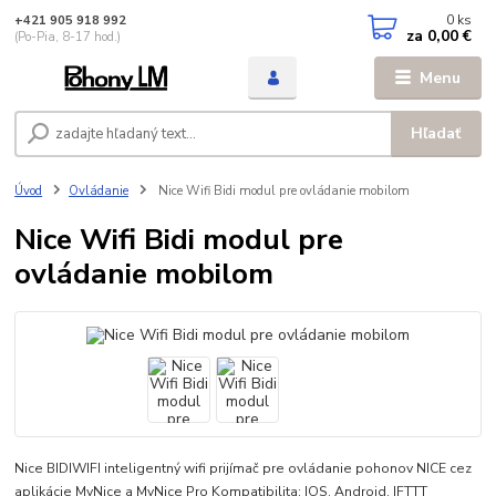
0
ks
+421 905 918 992
za
0,00 €
(Po-Pia, 8-17 hod.)
Menu
Hľadať
Úvod
Ovládanie
Nice Wifi Bidi modul pre ovládanie mobilom
Nice Wifi Bidi modul pre
ovládanie mobilom
Nice BIDIWIFI inteligentný wifi prijímač pre ovládanie pohonov NICE cez
aplikácie MyNice a MyNice Pro Kompatibilita: IOS, Android, IFTTT