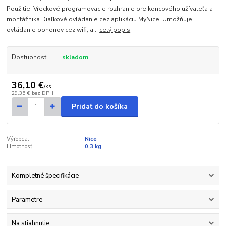
Použitie: Vreckové programovacie rozhranie pre koncového užívateľa a
montážnika Diaľkové ovládanie cez aplikáciu MyNice: Umožňuje
ovládanie pohonov cez wifi, a...
celý popis
Dostupnosť
skladom
36,10 €
/
ks
29,35 €
bez DPH
Pridať do košíka
Výrobca:
Nice
Hmotnosť:
0,3 kg
Kompletné špecifikácie
Parametre
Na stiahnutie