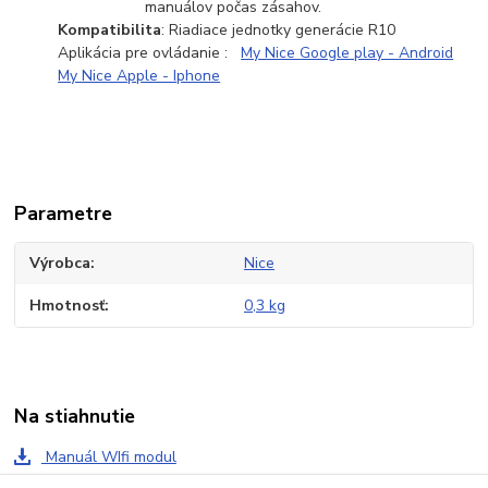
manuálov počas zásahov.
Kompatibilita
: Riadiace jednotky generácie R10
Aplikácia pre ovládanie :
My Nice Google play - Android
My Nice Apple - Iphone
Parametre
Výrobca
Nice
Hmotnosť
0,3 kg
Na stiahnutie
Manuál WIfi modul