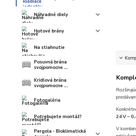
Náhradné diely
Hotové brány
Na stiahnutie
Kompl
Posuvná brána
svojpomocne ...
Komple
Krídlová brána
svojpomocne ...
Rozširujú
predávan
Fotogaléria
Konkrétn
24 V – 0,
Potrebujete montáž?
V kombin
Pergola - Bioklimatická