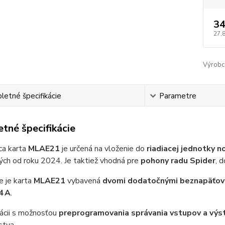
34
27,
Výrobc
etné špecifikácie
Parametre
tné špecifikácie
ca karta
MLAE21
je určená na vloženie do
riadiacej jednotky 
ých od roku 2024. Je taktiež vhodná pre
pohony radu Spider
, 
e je karta
MLAE21
vybavená
dvomi dodatočnými beznapäťov
4 A
.
ácii s možnosťou
preprogramovania správania vstupov a výs