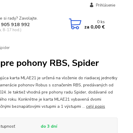
Prihlásenie
e si rady? Zavolajte.
0
ks
 905 918 992
za
0,00 €
a, 8-17 hod.)
Spider
 pre pohony RBS, Spider
ujúca karta MLAE21 je určená na vloženie do riadiacej jednotky
generácie pohonov Robus s označením RBS, predávaných od
024. Je taktiež vhodná pre pohony radu Spider, dodávané od
ého roku. Konkrétne je karta MLAE21 vybavená dvomi
čnými beznapäťovými vstupmi a 1 výstupmi ...
celý popis
tupnosť
do 3 dní