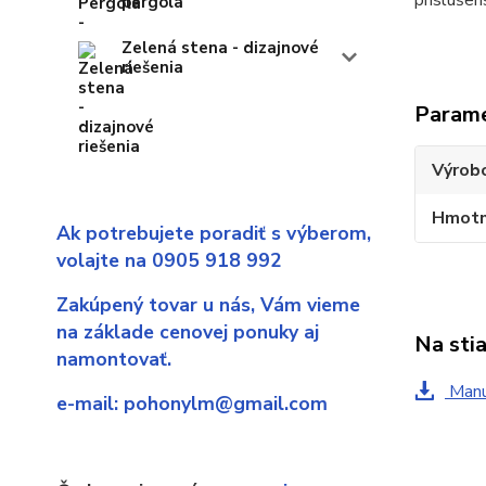
príslušen
pergola
Zelená stena - dizajnové
riešenia
Param
Výrob
Hmotn
Ak potrebujete poradiť s výberom,
volajte na 0905 918 992
Zakúpený tovar u nás,
Vám vieme
na základe cenovej ponuky aj
Na sti
namontovať.
Manu
e-mail:
pohonylm@gmail.com