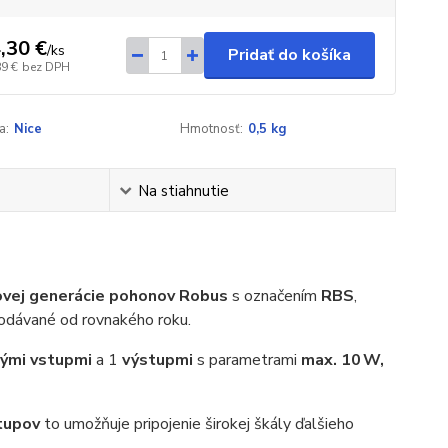
,30 €
/
ks
Pridať do košíka
89 €
bez DPH
a:
Nice
Hmotnosť:
0,5 kg
Na stiahnutie
novej generácie pohonov Robus
s označením
RBS
,
dodávané od rovnakého roku.
ými vstupmi
a 1
výstupmi
s parametrami
max. 10 W,
tupov
to umožňuje pripojenie širokej škály ďalšieho