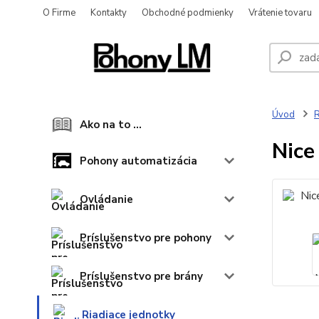
O Firme
Kontakty
Obchodné podmienky
Vrátenie tovaru
Úvod
R
Ako na to ...
Nice
Pohony automatizácia
Ovládanie
Príslušenstvo pre pohony
Príslušenstvo pre brány
Riadiace jednotky