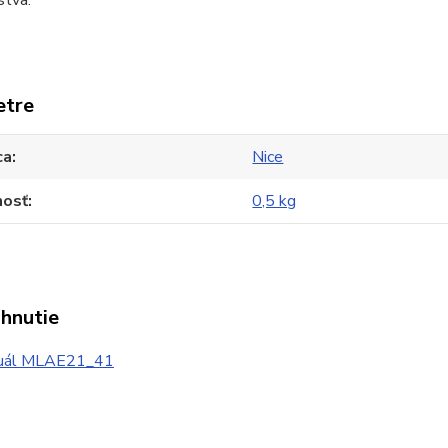
stva.
etre
ca
Nice
osť
0,5 kg
ahnutie
ál MLAE21_41