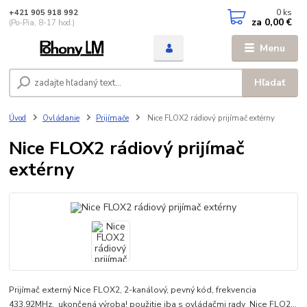
0
ks
+421 905 918 992
za
0,00 €
(Po-Pia, 8-17 hod.)
Menu
Hľadať
Úvod
Ovládanie
Prijímače
Nice FLOX2 rádiový prijímač extérny
Nice FLOX2 rádiový prijímač
extérny
Prijímač externý Nice FLOX2, 2-kanálový, pevný kód, frekvencia
433.92MHz, ukončená výroba! použitie iba s ovládačmi rady Nice FLO2...