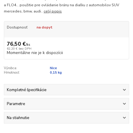
a FLO4... použitie pre ovládanie brány na diaľku z automobilov SUV
mercedes, bmw, audi..
celý popis
Dostupnosť
na dopyt
76,50 €
/
ks
62,20 €
bez DPH
Momentálne nie je k dispozícii
Výrobca:
Nice
Hmotnosť:
0,15 kg
Kompletné špecifikácie
Parametre
Na stiahnutie