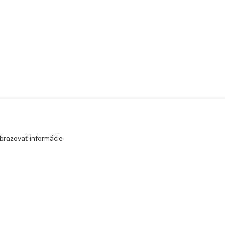
brazovať informácie
Vytvorené na
Eshop-rychlo.sk