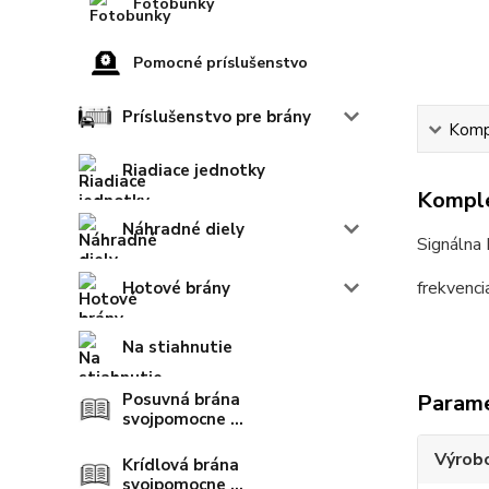
Fotobunky
Pomocné príslušenstvo
Príslušenstvo pre brány
Kompl
Riadiace jednotky
Komple
Náhradné diely
Signálna
frekvenc
Hotové brány
Na stiahnutie
Param
Posuvná brána
svojpomocne ...
Výrob
Krídlová brána
svojpomocne ...