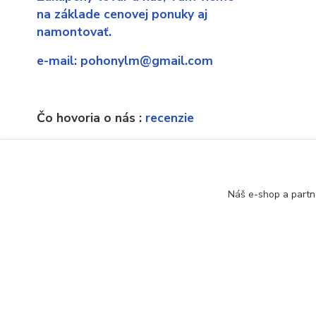
na základe cenovej ponuky aj
namontovať.
e-mail:
pohonylm@gmail.com
Čo hovoria o nás :
recenzie
Ak náhodou sa dostanete sa
neexistujúcu stránku, poprosíme o
upozornenie.
Náš e-shop a partn