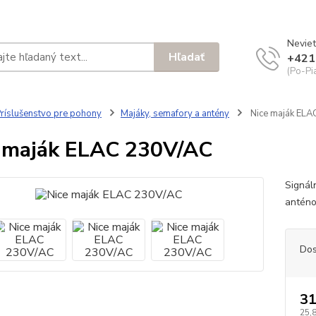
Neviet
Hľadať
+421
(Po-Pi
ríslušenstvo pre pohony
Majáky, semafory a antény
Nice maják EL
 maják ELAC 230V/AC
Signál
anténo
Dos
31
25,