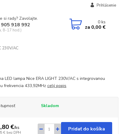
Prihlásenie
e si rady? Zavolajte.
0
ks
 905 918 992
za
0,00 €
a, 8-17 hod.)
AC 230V/AC
na LED lampa Nice ERA LIGHT 230V/AC s integrovanou
u frekvencia 433,92MHz
celý popis
tupnosť
Skladom
,80 €
/
ks
Pridať do košíka
85 €
bez DPH