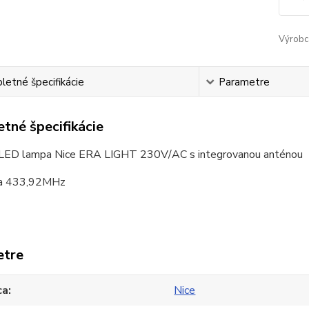
Výrobc
etné špecifikácie
Parametre
tné špecifikácie
 LED lampa Nice ERA LIGHT 230V/AC s integrovanou anténou
ia 433,92MHz
etre
ca
Nice