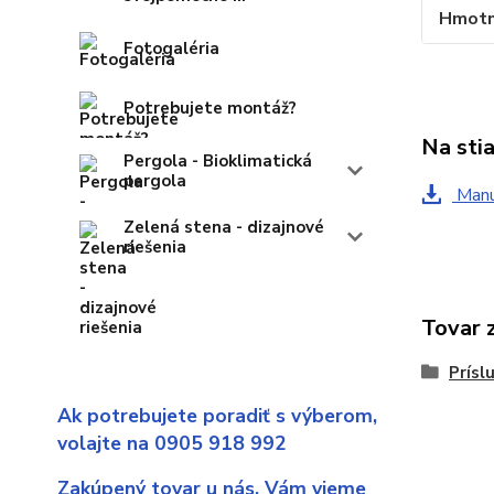
Hmotn
Fotogaléria
Potrebujete montáž?
Na sti
Pergola - Bioklimatická
pergola
Manu
Zelená stena - dizajnové
riešenia
Tovar 
Prísl
Ak potrebujete poradiť s výberom,
volajte na 0905 918 992
Zakúpený tovar u nás,
Vám vieme