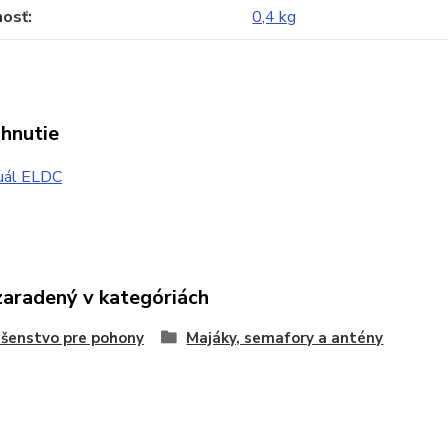
osť
0,4 kg
ahnutie
ál ELDC
zaradený v kategóriách
ušenstvo pre pohony
Majáky, semafory a antény