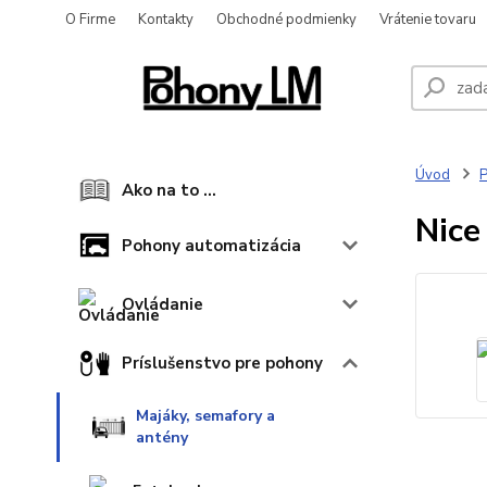
O Firme
Kontakty
Obchodné podmienky
Vrátenie tovaru
Úvod
P
Ako na to ...
Nice
Pohony automatizácia
Ovládanie
Príslušenstvo pre pohony
Majáky, semafory a
antény