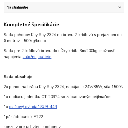
Na stiahnutie
Kompletné špecifikácie
Sada pohonov Key Ray 2324 na bránu 2-krídlovú s prejazdom do
6 metrov - 500kg/krídlo
Sada pre 2-krídlovú bránu do dĺžky krídla 3m/200kg, možnosť
napojenia
záložnej batérie
Sada obsahuje :
2x pohon na bránu Key Ray 2324, napájanie 24V/85W, sila 1500N
1x riadiacu jednotku CT-20324 so zabudovaným prijímačom
1x
diaľkový ovládač SUB-44R
1pár fotobuniek FT22
konzoly pre uchytenie pohonov