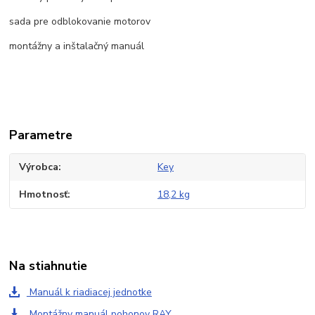
sada pre odblokovanie motorov
montážny a inštalačný manuál
Parametre
Výrobca
Key
Hmotnosť
18,2 kg
Na stiahnutie
Manuál k riadiacej jednotke
Montážny manuál pohonov RAY