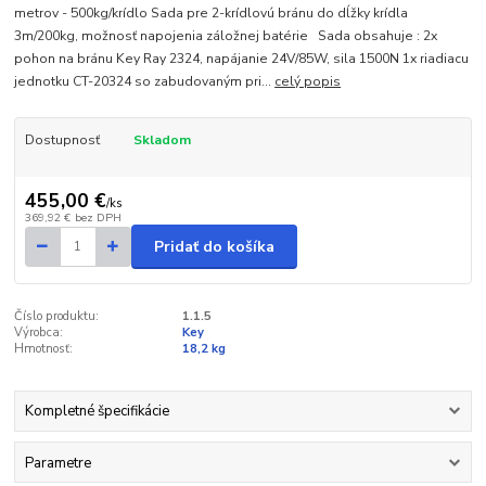
metrov - 500kg/krídlo Sada pre 2-krídlovú bránu do dĺžky krídla
3m/200kg, možnosť napojenia záložnej batérie Sada obsahuje : 2x
pohon na bránu Key Ray 2324, napájanie 24V/85W, sila 1500N 1x riadiacu
jednotku CT-20324 so zabudovaným pri...
celý popis
Dostupnosť
Skladom
455,00 €
/
ks
369,92 €
bez DPH
Pridať do košíka
Číslo produktu:
1.1.5
Výrobca:
Key
Hmotnosť:
18,2 kg
Kompletné špecifikácie
Parametre