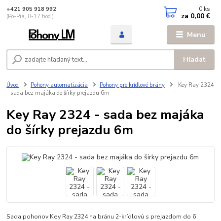
0
ks
+421 905 918 992
za
0,00 €
(Po-Pia, 8-17 hod.)
Menu
Hľadať
Úvod
Pohony automatizácia
Pohony pre krídlové brány
Key Ray 2324
- sada bez majáka do šírky prejazdu 6m
Key Ray 2324 - sada bez majáka
do šírky prejazdu 6m
Sada pohonov Key Ray 2324 na bránu 2-krídlovú s prejazdom do 6