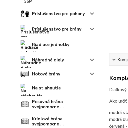
Príslušenstvo pre pohony
Príslušenstvo pre brány
Riadiace jednotky
Kompl
Náhradné diely
Hotové brány
Komple
Na stiahnutie
Diaľkový
Ako určiť
Posuvná brána
svojpomocne ...
modrá sta
Krídlová brána
modrá bli
svojpomocne ...
červená -