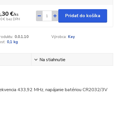
,30 €
/
ks
Pridať do košíka
50 €
bez DPH
roduktu:
0.0.1.10
Výrobca:
Key
sť:
0,1 kg
Na stiahnutie
frekvencia 433,92 MHz, napájanie batériou CR2032/3V