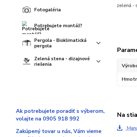
zelená - 
Fotogaléria
Potrebujete montáž?
Pergola - Bioklimatická
pergola
Param
Zelená stena - dizajnové
riešenia
Výrob
Hmotn
Ak potrebujete poradiť s výberom,
Na sti
volajte na 0905 918 992
Manu
Zakúpený tovar u nás,
Vám vieme