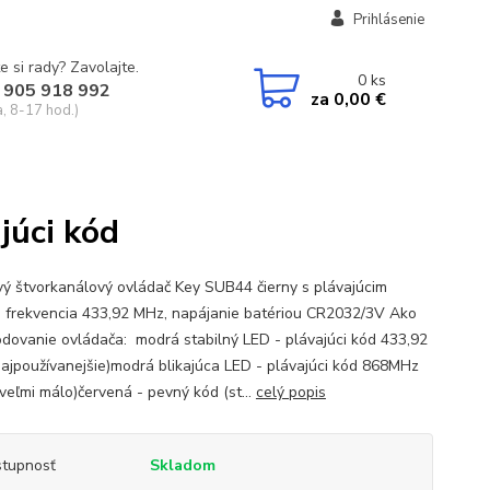
Prihlásenie
e si rady? Zavolajte.
0
ks
 905 918 992
za
0,00 €
a, 8-17 hod.)
júci kód
vý štvorkanálový ovládač Key SUB44 čierny s plávajúcim
 frekvencia 433,92 MHz, napájanie batériou CR2032/3V Ako
kódovanie ovládača: modrá stabilný LED - plávajúci kód 433,92
ajpoužívanejšie)modrá blikajúca LED - plávajúci kód 868MHz
 veľmi málo)červená - pevný kód (st...
celý popis
tupnosť
Skladom