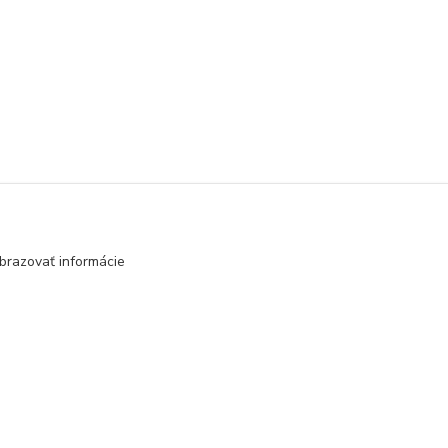
brazovať informácie
Vytvorené na
Eshop-rychlo.sk