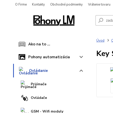
O Firme
Kontakty
Obchodné podmienky
Vrátenie tovaru
Úvod
O
Ako na to ...
Key 
Pohony automatizácia
Ovládanie
Prijímače
Ovládače
GSM - Wifi moduly