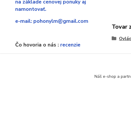
na základe cenovej ponuky aj
namontovať.
e-mail:
pohonylm@gmail.com
Tovar 
Ovlá
Čo hovoria o nás :
recenzie
Ak náhodou sa dostanete sa
neexistujúcu stránku, poprosíme o
upozornenie.
Náš e-shop a partn