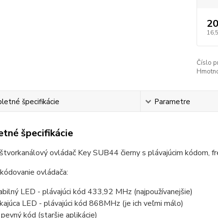
20
16,
Číslo p
Hmotno
etné špecifikácie
Parametre
tné špecifikácie
 štvorkanálový ovládač Key SUB44 čierny s plávajúcim kódom, 
 kódovanie ovládača:
bilný LED - plávajúci kód 433,92 MHz (najpoužívanejšie)
kajúca LED - plávajúci kód 868MHz (je ich veľmi málo)
 pevný kód (staršie aplikácie)