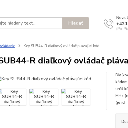
Neviet
Hľadať
+421
(Po-Pi
vládanie
Key SUB44-R diaľkový ovládač plávajúci kód
SUB44-R diaľkový ovládač pláva
Diaľko
kódom,
určiť 
MHz (n
(je ich
Dos