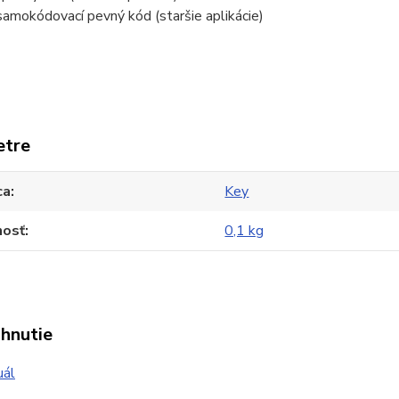
samokódovací pevný kód (staršie aplikácie)
etre
ca
Key
osť
0,1 kg
ahnutie
ál