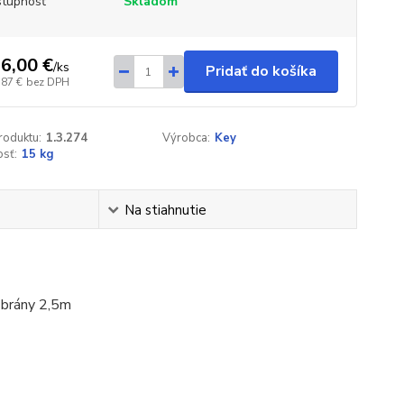
tupnosť
Skladom
6,00 €
/
ks
Pridať do košíka
,87 €
bez DPH
roduktu:
1.3.274
Výrobca:
Key
sť:
15 kg
Na stiahnutie
brány 2,5m