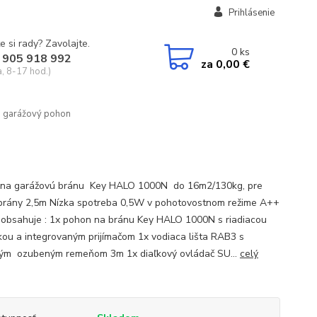
Prihlásenie
e si rady? Zavolajte.
0
ks
 905 918 992
za
0,00 €
a, 8-17 hod.)
 garážový pohon
na garážovú bránu Key HALO 1000N do 16m2/130kg, pre
brány 2,5m Nízka spotreba 0,5W v pohotovostnom režime A++
bsahuje : 1x pohon na bránu Key HALO 1000N s riadiacou
kou a integrovaným prijímačom 1x vodiaca lišta RAB3 s
ným ozubeným remeňom 3m 1x diaľkový ovládač SU...
celý