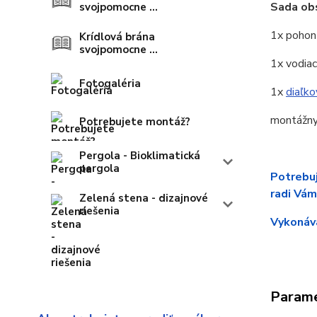
Sada obs
svojpomocne ...
1x pohon
Krídlová brána
svojpomocne ...
1x vodia
Fotogaléria
1x
diaľk
montážny
Potrebujete montáž?
Pergola - Bioklimatická
pergola
Potrebuj
radi Vám
Zelená stena - dizajnové
riešenia
Vykonáva
Param