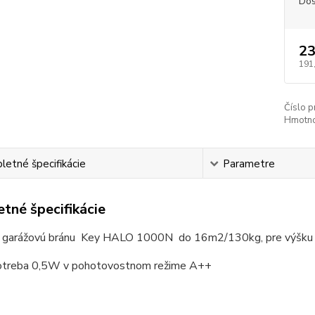
Dos
23
191
Číslo p
Hmotno
etné špecifikácie
Parametre
tné špecifikácie
 garážovú bránu Key HALO 1000N do 16m2/130kg, pre výšku 
otreba 0,5W v pohotovostnom režime A++