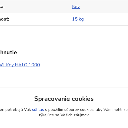
ca
Key
osť
15 kg
ahnutie
ál Key HALO 1000
Spracovanie cookies
zaradený v kategóriách
eri potrebujú Váš
súhlas
s použitím súborov cookies, aby Vám mohli zo
ny automatizácia
Pohony pre garážové
týkajúce sa Vašich záujmov.
brány