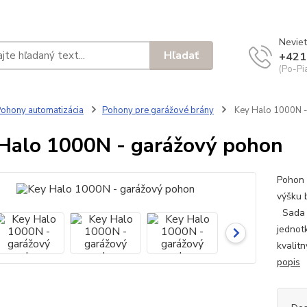
Neviet
Hľadať
+421
(Po-Pi
ohony automatizácia
Pohony pre garážové brány
Key Halo 1000N -
Halo 1000N - garážový pohon
Pohon 
výšku 
Sada o
jednot
kvalit
popis