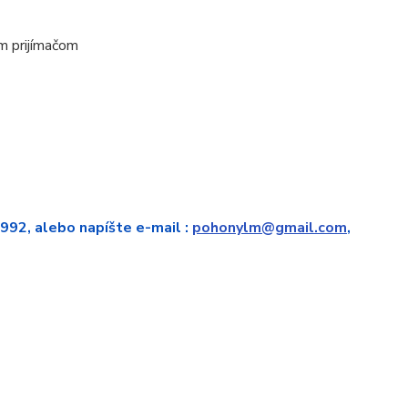
m prijímačom
 992, alebo napíšte e-mail :
pohonylm@gmail.com
,