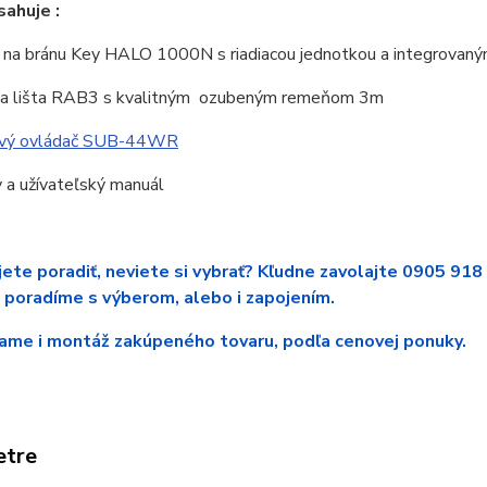
ahuje :
 na bránu Key HALO 1000N s riadiacou jednotkou a integrovaný
ca lišta RAB3 s kvalitným ozubeným remeňom 3m
ový ovládač SUB-44WR
 a užívateľský manuál
ete poradiť, neviete si vybrať? Kľudne zavolajte 0905 918
 poradíme s výberom, alebo i zapojením.
me i montáž zakúpeného tovaru, podľa cenovej ponuky.
etre