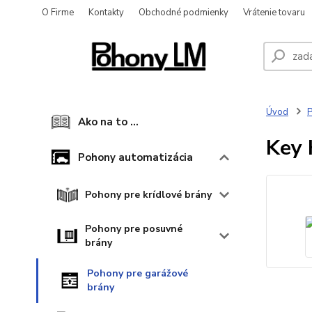
O Firme
Kontakty
Obchodné podmienky
Vrátenie tovaru
Úvod
P
Ako na to ...
Key 
Pohony automatizácia
Pohony pre krídlové brány
Pohony pre posuvné
brány
Pohony pre garážové
brány