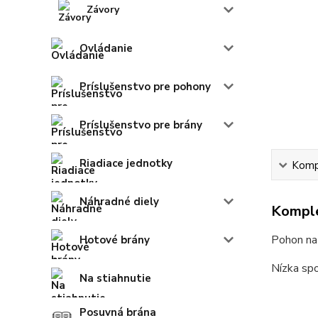
Závory
Ovládanie
Príslušenstvo pre pohony
Príslušenstvo pre brány
Riadiace jednotky
Kompl
Náhradné diely
Komple
Pohon na
Hotové brány
Nízka sp
Na stiahnutie
Posuvná brána