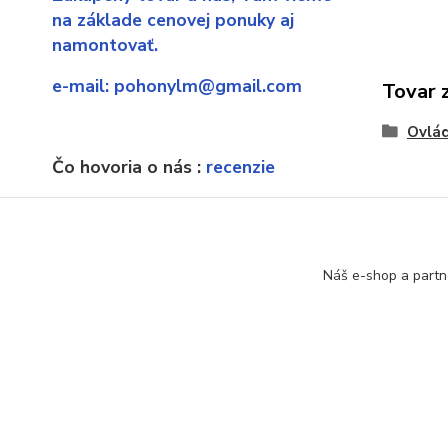
na základe cenovej ponuky aj
namontovať.
e-mail:
pohonylm@gmail.com
Tovar 
Ovlá
Čo hovoria o nás :
recenzie
Ak náhodou sa dostanete sa
neexistujúcu stránku, poprosíme o
upozornenie.
Náš e-shop a partn