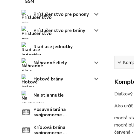
Príslušenstvo pre pohony
Príslušenstvo pre brány
Riadiace jednotky
Kompl
Náhradné diely
Hotové brány
Komple
Diaľkový
Na stiahnutie
Ako
Posuvná brána
svojpomocne ...
modrá sta
modrá bli
Krídlová brána
červená -
svojpomocne ...