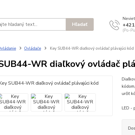
Neviet
Hľadať
+421
(Po-Pi
vládanie
Ovládače
Key SUB44-WR diaľkový ovládač plávajúci kód
SUB44-WR diaľkový ovládač plá
Diaľko
kódom,
urči
m
LED - 
Dos