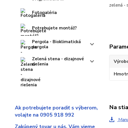
zelená - 
Fotogaléria
Potrebujete montáž?
Pergola - Bioklimatická
Param
pergola
Zelená stena - dizajnové
Výrob
riešenia
Hmotn
Na sti
Ak potrebujete poradiť s výberom,
volajte na 0905 918 992
Manu
Zakúpený tovar u nás,
Vám vieme