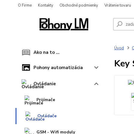
O Firme
Kontakty
Obchodné podmienky
Vrátenie tovaru
Úvod
O
Ako na to ...
Key 
Pohony automatizácia
Ovládanie
Prijímače
Ovládače
GSM - Wifi moduly