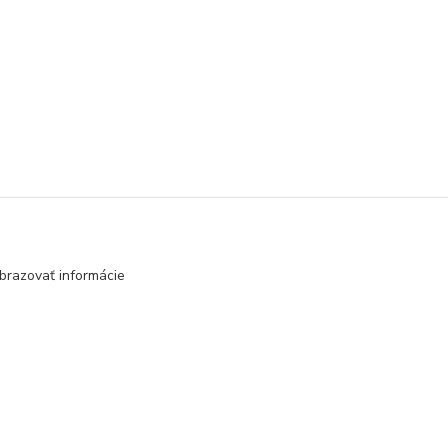
brazovať informácie
Vytvorené na
Eshop-rychlo.sk