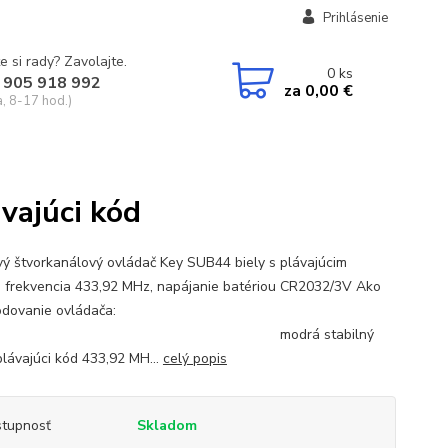
Prihlásenie
e si rady? Zavolajte.
0
ks
 905 918 992
za
0,00 €
a, 8-17 hod.)
vajúci kód
vý štvorkanálový ovládač Key SUB44 biely s plávajúcim
 frekvencia 433,92 MHz, napájanie batériou CR2032/3V Ako
ť kódovanie ovládača:
odrá stabilný
plávajúci kód 433,92 MH...
celý popis
tupnosť
Skladom