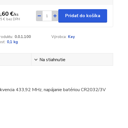
,60 €
/
ks
Pridať do košíka
75 €
bez DPH
roduktu:
0.0.1.100
Výrobca:
Key
sť:
0,1 kg
Na stiahnutie
rekvencia 433,92 MHz, napájanie batériou CR2032/3V
ádača: