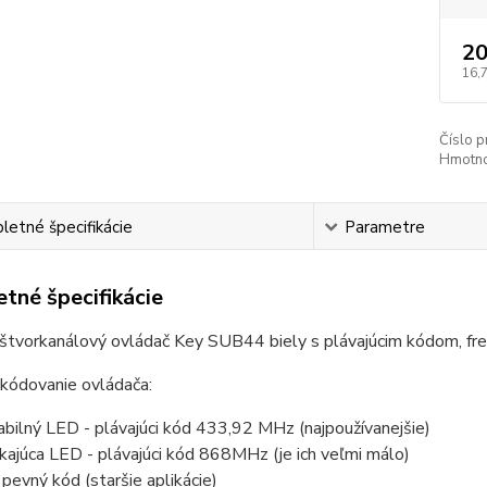
20
16,
Číslo p
Hmotno
etné špecifikácie
Parametre
tné špecifikácie
 štvorkanálový ovládač Key SUB44 biely s plávajúcim kódom, f
 určiť kódovanie ovl
bilný LED - plávajúci kód 433,92 MHz (najpoužívanejšie)
kajúca LED - plávajúci kód 868MHz (je ich veľmi málo)
 pevný kód (staršie aplikácie)