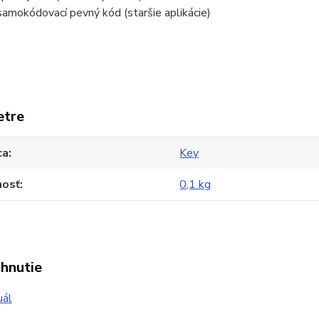
samokódovací pevný kód (staršie aplikácie)
etre
ca
Key
osť
0,1 kg
ahnutie
ál