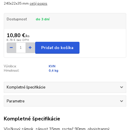
240x22x35 mm
celý popis
Dostupnosť
do 3 dní
10,80 €
/
ks
8,78 €
bez DPH
Pridať do košíka
Výrobca:
KVN
Hmotnosť:
0,4 kg
Kompletné špecifikácie
Parametre
Kompletné špecifikácie
Vložkový zámok, zápust 35mm, rozteč 90mm, obojstranný