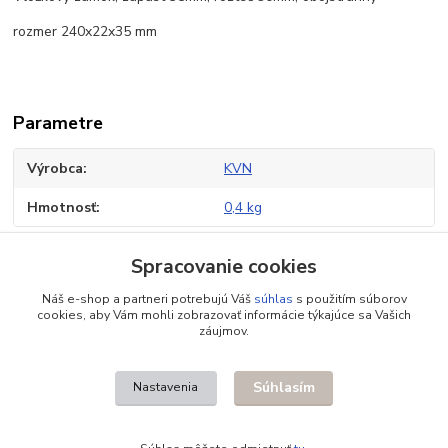
rozmer 240x22x35 mm
Parametre
Výrobca
KVN
Hmotnosť
0,4 kg
Spracovanie cookies
Tovar zaradený v kategóriách
Náš e-shop a partneri potrebujú Váš
súhlas
s použitím súborov
cookies, aby Vám mohli zobrazovať informácie týkajúce sa Vašich
Príslušenstvo pre brány
záujmov.
Zámky pre posuvné brány
Súhlasím
Nastavenia