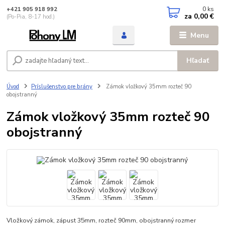
0
ks
+421 905 918 992
za
0,00 €
(Po-Pia, 8-17 hod.)
Menu
Hľadať
Úvod
Príslušenstvo pre brány
Zámok vložkový 35mm rozteč 90
obojstranný
Zámok vložkový 35mm rozteč 90
obojstranný
Vložkový zámok, zápust 35mm, rozteč 90mm, obojstranný rozmer