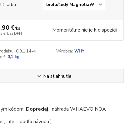
liť farbu
,90 €
/
ks
Momentálne nie je k dispozícii
43 €
bez DPH
roduktu:
0.0.1.14-4
Výrobca:
WHY
sť:
0,1 kg
Na stiahnutie
evným kódom
Dopredaj !
náhrada WHAEVO NOA
, Life ... podľa návodu )