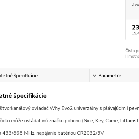
Zvo
23
19,
Číslo p
Hmotno
etné špecifikácie
Parametre
tné špecifikácie
 štvorkanálový ovládač Why Evo2 univerzálny s plávajúcim i p
čidlo môže ovládať inú značku pohonu (Nice, Key, Came, Liftamster
ia 433/868 MHz, napájanie batériou CR2032/3V