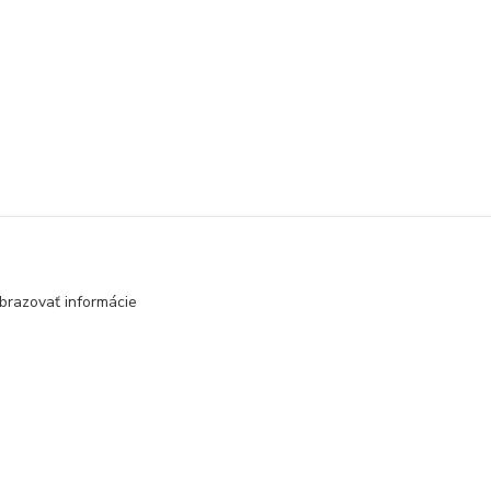
brazovať informácie
Vytvorené na
Eshop-rychlo.sk