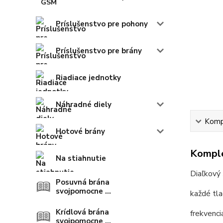
Príslušenstvo pre pohony
Príslušenstvo pre brány
Riadiace jednotky
Náhradné diely
Kompl
Hotové brány
Komple
Na stiahnutie
Diaľkový
Posuvná brána
svojpomocne ...
každé tla
Krídlová brána
frekvenc
svojpomocne ...