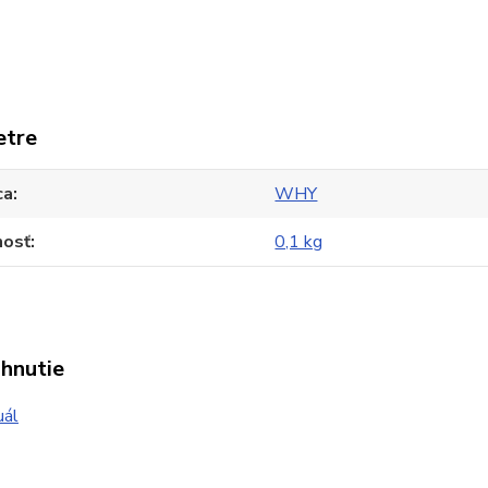
etre
ca
WHY
osť
0,1 kg
ahnutie
ál