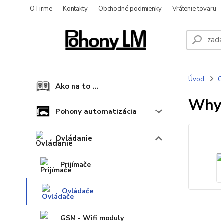
O Firme
Kontakty
Obchodné podmienky
Vrátenie tovaru
Úvod
O
Ako na to ...
Why 
Pohony automatizácia
Ovládanie
Prijímače
Ovládače
GSM - Wifi moduly