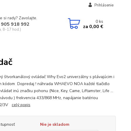
Prihlásenie
e si rady? Zavolajte.
0
ks
 905 918 992
za
0,00 €
a, 8-17 hod.)
dač
vý štvorkanálový ovládač Why Evo2 univerzálny s plávajúcim i
m kódom Dopredaj ! náhrada WHAEVO NOA každé tlačidlo
ládať inú značku pohonu (Nice, Key, Came, Liftamster, Life ...
návodu ) frekvencia 433/868 MHz, napájanie batériou
32/3V
celý popis
tupnosť
Nie je skladom