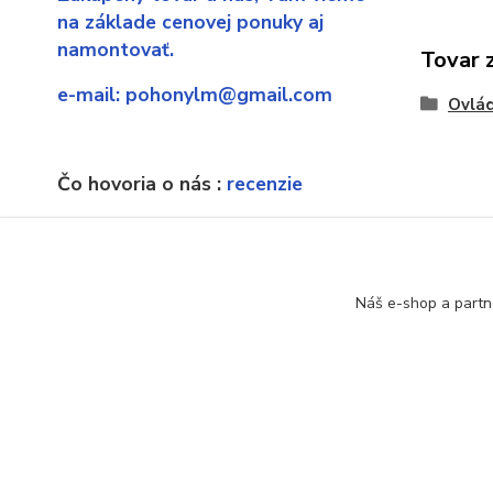
na základe cenovej ponuky aj
namontovať.
Tovar 
e-mail:
pohonylm@gmail.com
Ovlá
Čo hovoria o nás :
recenzie
Ak náhodou sa dostanete sa
neexistujúcu stránku, poprosíme o
upozornenie.
Náš e-shop a partn