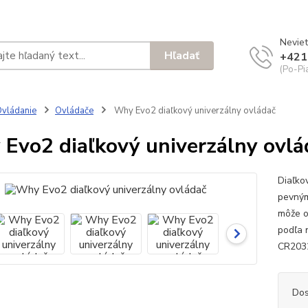
Neviet
Hľadať
+421
(Po-Pi
vládanie
Ovládače
Why Evo2 diaľkový univerzálny ovládač
Evo2 diaľkový univerzálny ovlá
Diaľko
pevný
môže ov
podľa 
CR20
Dos