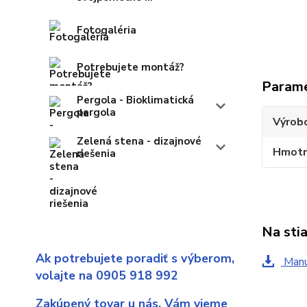
Fotogaléria
Potrebujete montáž?
Param
Pergola - Bioklimatická
pergola
Výrob
Zelená stena - dizajnové
Hmotn
riešenia
Na sti
Ak potrebujete poradiť s výberom,
Manu
volajte na 0905 918 992
Zakúpený tovar u nás,
Vám vieme