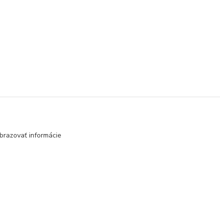
brazovať informácie
Vytvorené na
Eshop-rychlo.sk