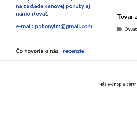
na základe cenovej ponuky aj
namontovať.
Tovar 
e-mail:
pohonylm@gmail.com
Ovlá
Čo hovoria o nás :
recenzie
Ak náhodou sa dostanete sa
neexistujúcu stránku, poprosíme o
upozornenie.
Náš e-shop a partn