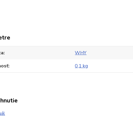
etre
ca
WHY
osť
0,1 kg
ahnutie
ál