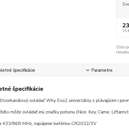
Zvo
23
19,
Číslo p
Hmotno
etné špecifikácie
Parametre
tné špecifikácie
 štvorkanálový ovládač Why Evo2 univerzálny s plávajúcim i p
čidlo môže ovládať inú značku pohonu (Nice, Key, Came, Liftamster
ia 433/868 MHz, napájanie batériou CR2032/3V