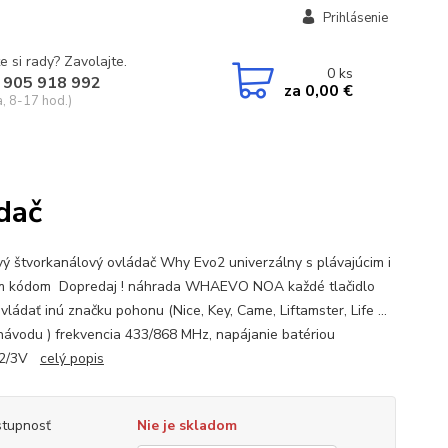
Prihlásenie
e si rady? Zavolajte.
0
ks
 905 918 992
za
0,00 €
a, 8-17 hod.)
dač
vý štvorkanálový ovládač Why Evo2 univerzálny s plávajúcim i
m kódom Dopredaj ! náhrada WHAEVO NOA každé tlačidlo
ládať inú značku pohonu (Nice, Key, Came, Liftamster, Life ...
návodu ) frekvencia 433/868 MHz, napájanie batériou
32/3V
celý popis
tupnosť
Nie je skladom