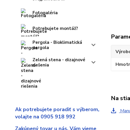
Fotogaléria
Potrebujete montáž?
Param
Pergola - Bioklimatická
pergola
Výrob
Zelená stena - dizajnové
Hmotn
riešenia
Na sti
Ak potrebujete poradiť s výberom,
Manu
volajte na 0905 918 992
Zakúpený tovar u nás,
Vám vieme