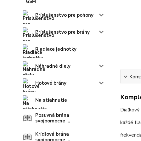
Príslušenstvo pre pohony
Príslušenstvo pre brány
Riadiace jednotky
Náhradné diely
Kompl
Hotové brány
Komple
Na stiahnutie
Diaľkový
Posuvná brána
svojpomocne ...
každé tla
Krídlová brána
frekvenc
svojpomocne ...