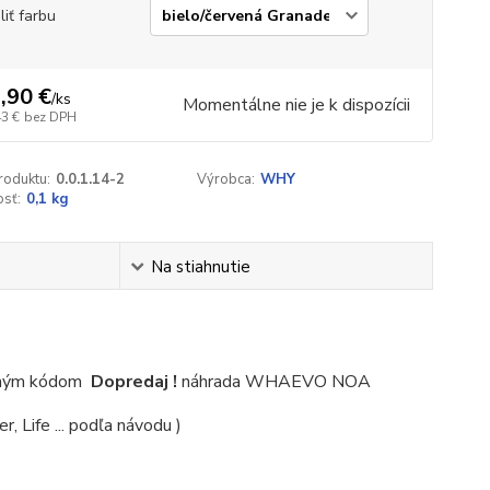
liť farbu
,90 €
/
ks
Momentálne nie je k dispozícii
43 €
bez DPH
roduktu:
0.0.1.14-2
Výrobca:
WHY
sť:
0,1 kg
Na stiahnutie
evným kódom
Dopredaj !
náhrada WHAEVO NOA
, Life ... podľa návodu )