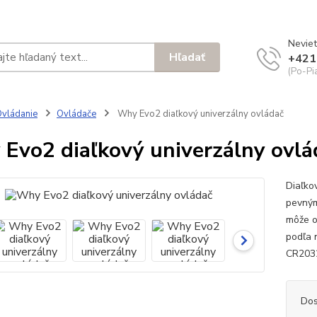
Neviet
Hľadať
+421
(Po-Pi
vládanie
Ovládače
Why Evo2 diaľkový univerzálny ovládač
Evo2 diaľkový univerzálny ovlá
Diaľko
pevný
môže ov
podľa 
CR20
Dos