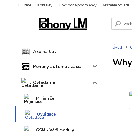
O Firme
Kontakty
Obchodné podmienky
Vrátenie tovaru
Úvod
O
Ako na to ...
Why 
Pohony automatizácia
Ovládanie
Prijímače
Ovládače
GSM - Wifi moduly