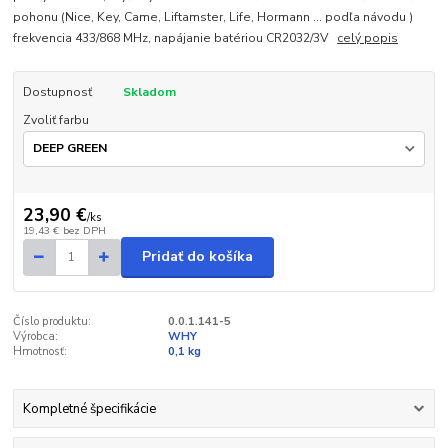
pohonu (Nice, Key, Came, Liftamster, Life, Hormann ... podľa návodu )
frekvencia 433/868 MHz, napájanie batériou CR2032/3V
celý popis
Dostupnosť
Skladom
Zvoliť farbu
23,90 €
/
ks
19,43 €
bez DPH
Pridať do košíka
Číslo produktu:
0.0.1.141-5
Výrobca:
WHY
Hmotnosť:
0,1 kg
Kompletné špecifikácie