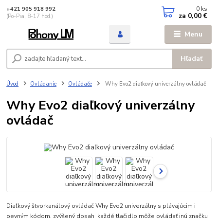
0
ks
+421 905 918 992
za
0,00 €
(Po-Pia, 8-17 hod.)
Menu
Hľadať
Úvod
Ovládanie
Ovládače
Why Evo2 diaľkový univerzálny ovládač
Why Evo2 diaľkový univerzálny
ovládač
Diaľkový štvorkanálový ovládač Why Evo2 univerzálny s plávajúcim i
pevným kódom, zvýšený dosah každé tlačidlo môže ovládať inú značku