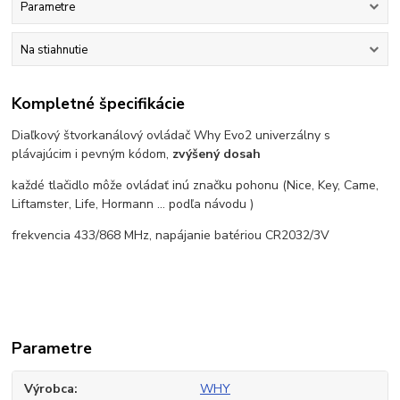
Parametre
Na stiahnutie
Kompletné špecifikácie
Diaľkový štvorkanálový ovládač Why Evo2 univerzálny s
plávajúcim i pevným kódom,
zvýšený dosah
každé tlačidlo môže ovládať inú značku pohonu (Nice, Key, Came,
Liftamster, Life, Hormann ... podľa návodu )
frekvencia 433/868 MHz, napájanie batériou CR2032/3V
Parametre
Výrobca
WHY