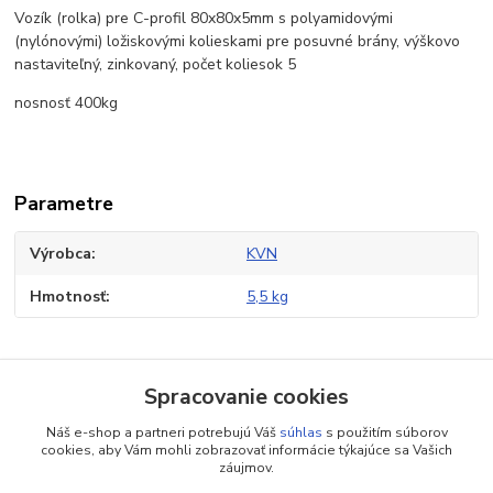
Vozík (rolka) pre C-profil 80x80x5mm s polyamidovými
(nylónovými) ložiskovými kolieskami pre posuvné brány, výškovo
nastaviteľný, zinkovaný, počet koliesok 5
nosnosť 400kg
Parametre
Výrobca
KVN
Hmotnosť
5,5 kg
Tovar zaradený v kategóriách
Spracovanie cookies
Príslušenstvo pre brány
Náš e-shop a partneri potrebujú Váš
súhlas
s použitím súborov
cookies, aby Vám mohli zobrazovať informácie týkajúce sa Vašich
Pohony pre posuvné brány
záujmov.