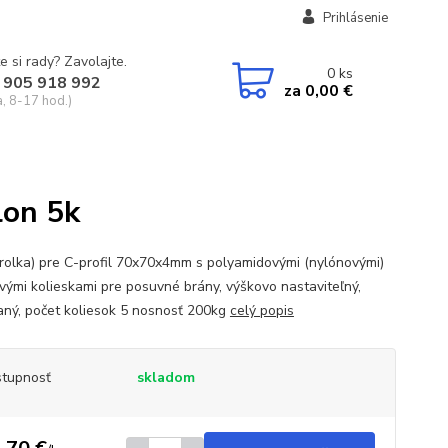
Prihlásenie
e si rady? Zavolajte.
0
ks
 905 918 992
za
0,00 €
a, 8-17 hod.)
lon 5k
(rolka) pre C-profil 70x70x4mm s polyamidovými (nylónovými)
ovými kolieskami pre posuvné brány, výškovo nastaviteľný,
aný, počet koliesok 5 nosnosť 200kg
celý popis
tupnosť
skladom