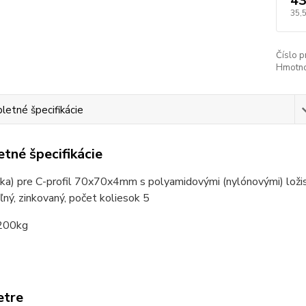
43
35,
Číslo p
Hmotno
etné špecifikácie
tné špecifikácie
lka) pre C-profil 70x70x4mm s polyamidovými (nylónovými) loži
ľný, zinkovaný, počet koliesok 5
200kg
etre