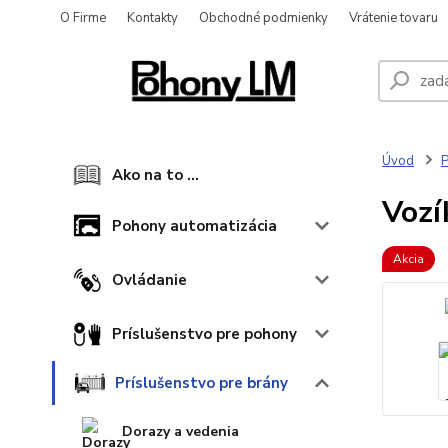
O Firme
Kontakty
Obchodné podmienky
Vrátenie tovaru
Úvod
P
Ako na to ...
Vozí
Pohony automatizácia
Akcia
Ovládanie
Príslušenstvo pre pohony
Príslušenstvo pre brány
Dorazy a vedenia