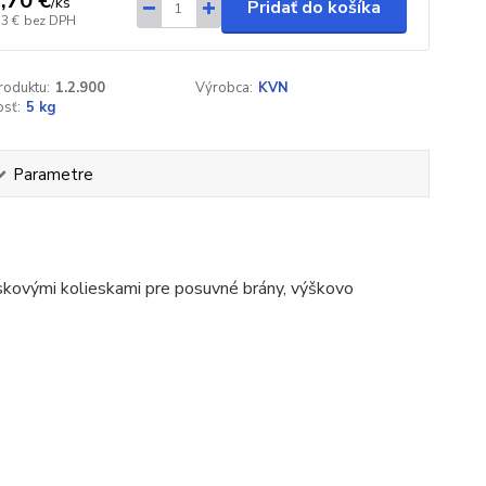
,70 €
/
ks
Pridať do košíka
53 €
bez DPH
roduktu:
1.2.900
Výrobca:
KVN
sť:
5 kg
Parametre
skovými kolieskami pre posuvné brány, výškovo