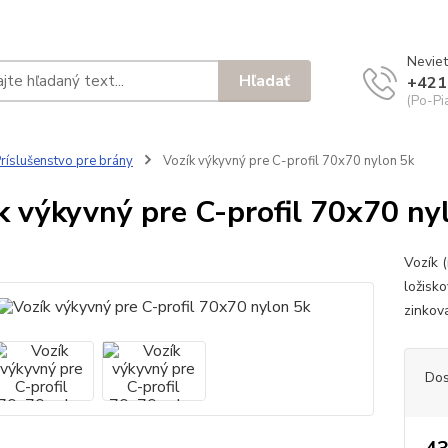
Neviet
Hľadať
+421
(Po-Pi
ríslušenstvo pre brány
Vozík výkyvný pre C-profil 70x70 nylon 5k
k výkyvný pre C-profil 70x70 ny
Vozík 
ložisk
zinkov
Dos