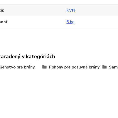
ca
KVN
osť
5 kg
zaradený v kategóriách
ušenstvo pre brány
Pohony pre posuvné brány
Sam