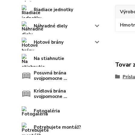
Riadiace jednotky
Výrob
Hmotn
Náhradné diely
Hotové brány
Na stiahnutie
Tovar 
Posuvná brána
Prísl
svojpomocne ...
Krídlová brána
svojpomocne ...
Fotogaléria
Potrebujete montáž?