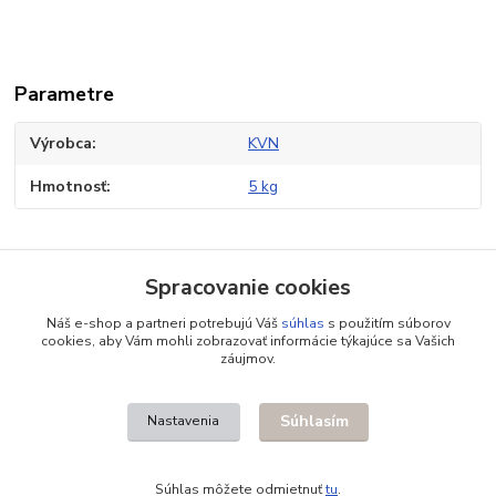
Parametre
Výrobca
KVN
Hmotnosť
5 kg
Tovar zaradený v kategóriách
Spracovanie cookies
Príslušenstvo pre brány
Náš e-shop a partneri potrebujú Váš
súhlas
s použitím súborov
cookies, aby Vám mohli zobrazovať informácie týkajúce sa Vašich
Pohony pre posuvné brány
záujmov.
Koľajový systém
Súhlasím
Nastavenia
Súhlas môžete odmietnuť
tu
.