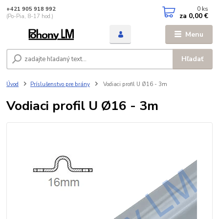
0
ks
+421 905 918 992
za
0,00 €
(Po-Pia, 8-17 hod.)
Menu
Hľadať
Úvod
Príslušenstvo pre brány
Vodiaci profil U Ø16 - 3m
Vodiaci profil U Ø16 - 3m