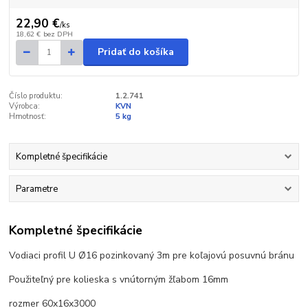
22,90 €
/
ks
18,62 €
bez DPH
Pridať do košíka
Číslo produktu:
1.2.741
Výrobca:
KVN
Hmotnosť:
5 kg
Kompletné špecifikácie
Parametre
Kompletné špecifikácie
Vodiaci profil U Ø16 pozinkovaný 3m pre koľajovú posuvnú bránu
Použiteľný pre kolieska s vnútorným žľabom 16mm
rozmer 60x16x3000