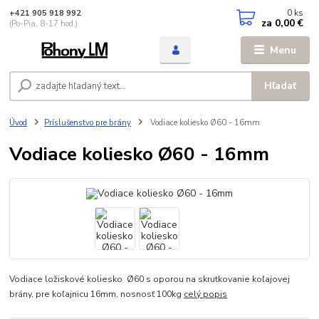
0
ks
+421 905 918 992
za
0,00 €
(Po-Pia, 8-17 hod.)
Menu
Hľadať
Úvod
Príslušenstvo pre brány
Vodiace koliesko Ø60 - 16mm
Vodiace koliesko Ø60 - 16mm
Vodiace ložiskové koliesko Ø60 s oporou na skrutkovanie koľajovej
brány, pre koľajnicu 16mm, nosnosť 100kg
celý popis