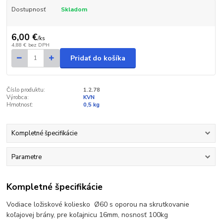
Dostupnosť
Skladom
6,00 €
/
ks
4,88 €
bez DPH
Pridať do košíka
Číslo produktu:
1.2.78
Výrobca:
KVN
Hmotnosť:
0,5 kg
Kompletné špecifikácie
Parametre
Kompletné špecifikácie
Vodiace ložiskové koliesko Ø60 s oporou na skrutkovanie
koľajovej brány, pre koľajnicu 16mm, nosnosť 100kg