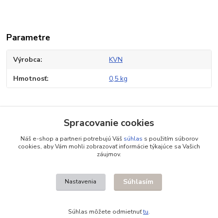
Parametre
Výrobca
KVN
Hmotnosť
0,5 kg
Tovar zaradený v kategóriách
Spracovanie cookies
Príslušenstvo pre brány
Náš e-shop a partneri potrebujú Váš
súhlas
s použitím súborov
cookies, aby Vám mohli zobrazovať informácie týkajúce sa Vašich
Pohony pre posuvné brány
záujmov.
Koľajový systém
Súhlasím
Nastavenia
Súhlas môžete odmietnuť
tu
.