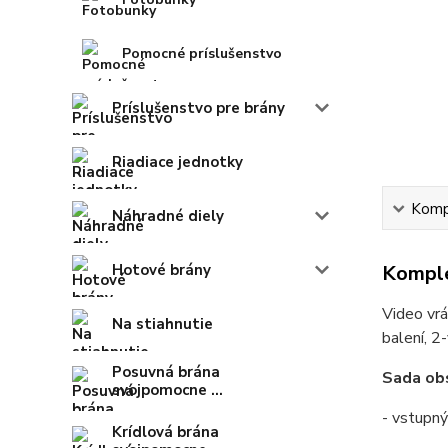
Pomocné príslušenstvo
Príslušenstvo pre brány
Riadiace jednotky
Kompl
Náhradné diely
Hotové brány
Komple
Video vrá
Na stiahnutie
balení, 2
Posuvná brána
Sada obs
svojpomocne ...
- vstupn
Krídlová brána