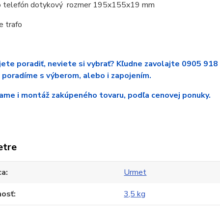
eo telefón dotykový rozmer 195x155x19 mm
e trafo
ete poradiť, neviete si vybrať? Kľudne zavolajte 0905 918
 poradíme s výberom, alebo i zapojením.
me i montáž zakúpeného tovaru, podľa cenovej ponuky.
etre
ca
Urmet
osť
3,5 kg