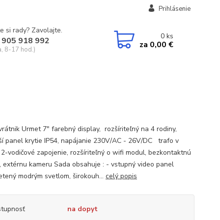
Prihlásenie
e si rady? Zavolajte.
0
ks
 905 918 992
za
0,00 €
a, 8-17 hod.)
rátnik Urmet 7" farebný display, rozšíriteľný na 4 rodiny,
ší panel krytie IP54, napájanie 230V/AC - 26V/DC trafo v
 2-vodičové zapojenie, rozšíriteľný o wifi modul, bezkontaktnú
u, extérnu kameru Sada obsahuje : - vstupný video panel
etený modrým svetlom, širokouh...
celý popis
tupnosť
na dopyt