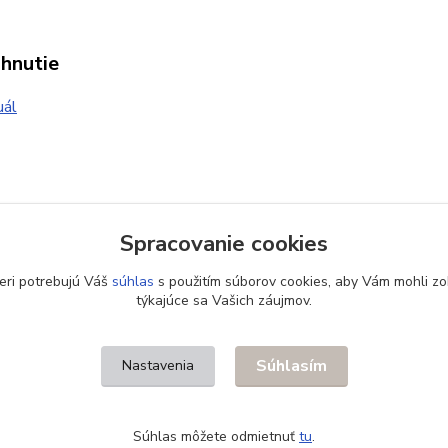
ahnutie
ál
zaradený v kategóriách
Spracovanie cookies
danie
Príslušenstvo pre pohony
Ovl
eri potrebujú Váš
súhlas
s použitím súborov cookies, aby Vám mohli zo
týkajúce sa Vašich záujmov.
Súhlasím
Nastavenia
Súhlas môžete odmietnuť
tu
.