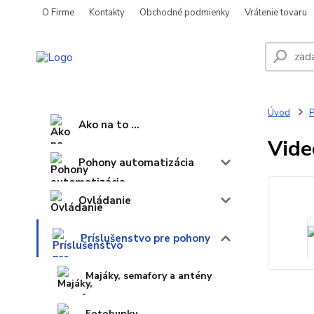
O Firme
Kontakty
Obchodné podmienky
Vrátenie tovaru
Úvod
P
Ako na to ...
Vide
Pohony automatizácia
Ovládanie
Príslušenstvo pre pohony
Majáky, semafory a antény
Fotobunky