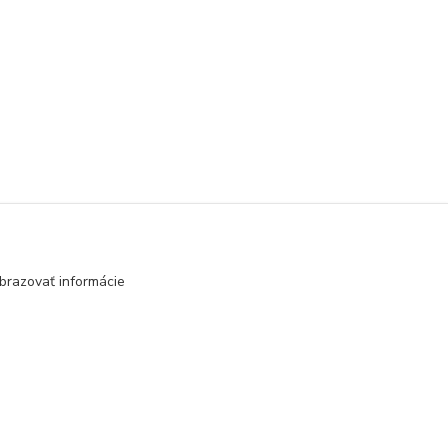
ádače
Pomocné príslušenstvo
brazovať informácie
Vytvorené na
Eshop-rychlo.sk