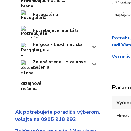
svojpomocne ...
- 7" vid
- napájaci
Fotogaléria
Potrebujete montáž?
Potrebuj
Pergola - Bioklimatická
radi Vám
pergola
Vykonáva
Zelená stena - dizajnové
riešenia
Param
Výrob
Ak potrebujete poradiť s výberom,
Hmotn
volajte na 0905 918 992