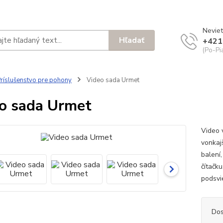
Neviet
Hľadať
+421
(Po-Pi
ríslušenstvo pre pohony
Video sada Urmet
o sada Urmet
Video v
vonkaj
balení,
čítačk
podsvi
Dos