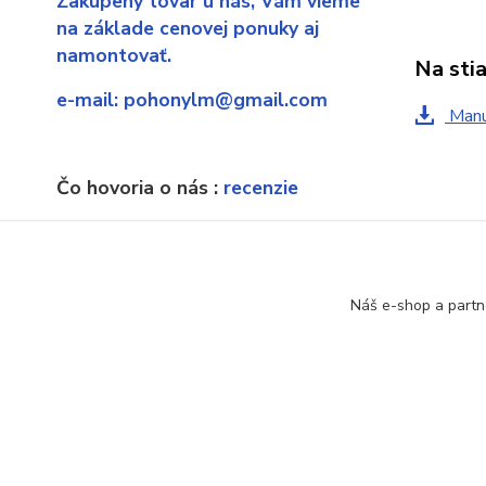
Zakúpený tovar u nás,
Vám vieme
na základe cenovej ponuky aj
namontovať.
Na sti
e-mail:
pohonylm@gmail.com
Manu
Čo hovoria o nás :
recenzie
Ak náhodou sa dostanete sa
Tovar 
neexistujúcu stránku, poprosíme o
upozornenie.
Ovlá
Náš e-shop a partn