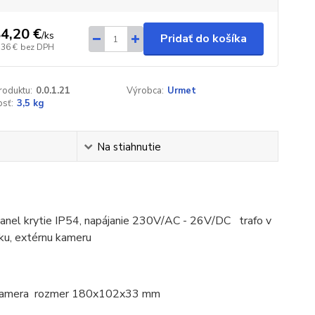
4,20 €
/
ks
Pridať do košíka
,36 €
bez DPH
roduktu:
0.0.1.21
Výrobca:
Urmet
sť:
3,5 kg
Na stiahnutie
í panel krytie IP54, napájanie 230V/AC - 26V/DC trafo v
čku, extérnu kameru
ná kamera rozmer 180x102x33 mm