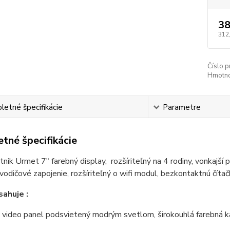
38
312
Číslo p
Hmotno
etné špecifikácie
Parametre
tné špecifikácie
tnik Urmet 7" farebný display, rozšíriteľný na 4 rodiny, vonkajš
-vodičové zapojenie, rozšíriteľný o wifi modul, bezkontaktnú číta
ahuje :
ý video panel podsvietený modrým svetlom, širokouhlá fareb