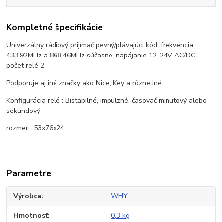
Kompletné špecifikácie
Univerzálny rádiový prijímač pevný/plávajúci kód, frekvencia
433,92MHz a 868,46MHz súčasne, napájanie 12-24V AC/DC,
počet relé 2
Podporuje aj iné značky ako Nice, Key a rôzne iné.
Konfigurácia relé : Bistabilné, impulzné, časovač minutový alebo
sekundový
rozmer : 53x76x24
Parametre
Výrobca
WHY
Hmotnosť
0,3 kg