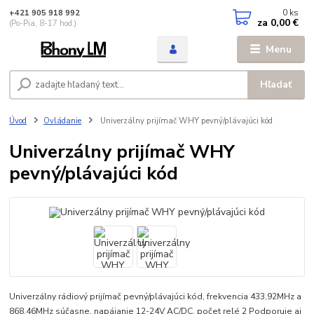
0
ks
+421 905 918 992
za
0,00 €
(Po-Pia, 8-17 hod.)
Menu
Hľadať
Úvod
Ovládanie
Univerzálny prijímač WHY pevný/plávajúci kód
Univerzálny prijímač WHY
pevný/plávajúci kód
Univerzálny rádiový prijímač pevný/plávajúci kód, frekvencia 433,92MHz a
868,46MHz súčasne, napájanie 12-24V AC/DC, počet relé 2 Podporuje aj