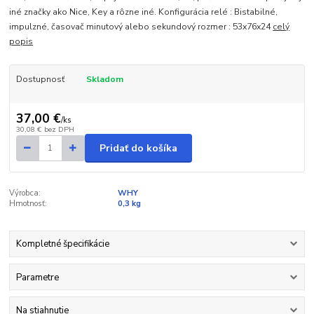
iné značky ako Nice, Key a rôzne iné. Konfigurácia relé : Bistabilné,
impulzné, časovač minutový alebo sekundový rozmer : 53x76x24
celý
popis
Dostupnosť
Skladom
37,00 €
/
ks
30,08 €
bez DPH
Pridať do košíka
Výrobca:
WHY
Hmotnosť:
0,3 kg
Kompletné špecifikácie
Parametre
Na stiahnutie