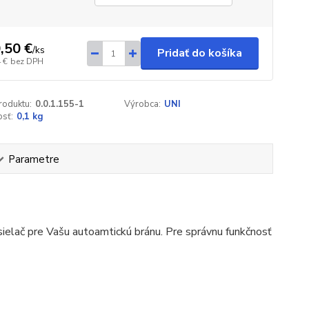
,50 €
/
ks
Pridať do košíka
 €
bez DPH
roduktu:
0.0.1.155-1
Výrobca:
UNI
sť:
0,1 kg
Parametre
ielač pre Vašu autoamtickú bránu. Pre správnu funkčnosť