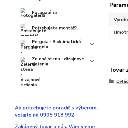
Param
Fotogaléria
Výrob
Potrebujete montáž?
Hmotn
Pergola - Bioklimatická
pergola
Zelená stena - dizajnové
riešenia
Tovar 
Ovlá
Ak potrebujete poradiť s výberom,
volajte na 0905 918 992
Zakúpený tovar u nás,
Vám vieme