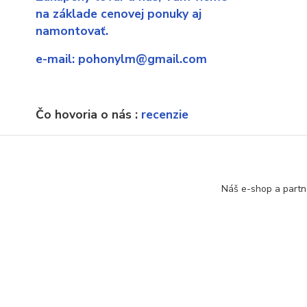
na základe cenovej ponuky aj
namontovať.
e-mail:
pohonylm@gmail.com
Čo hovoria o nás :
recenzie
Ak náhodou sa dostanete sa
neexistujúcu stránku, poprosíme o
upozornenie.
Náš e-shop a partn