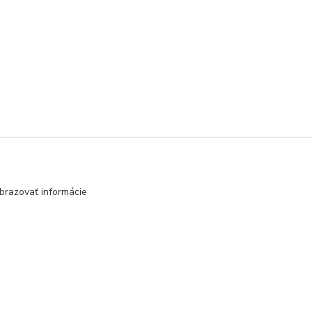
brazovať informácie
Vytvorené na
Eshop-rychlo.sk