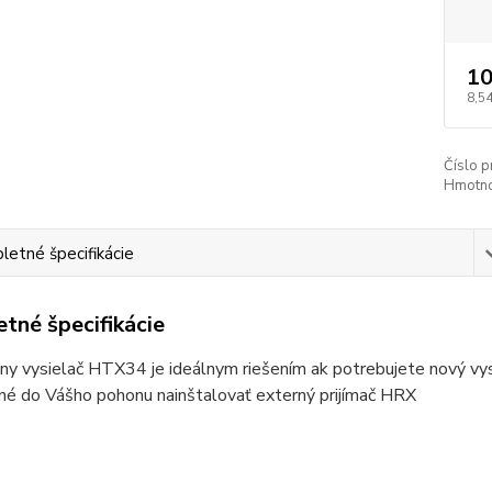
10
8,54
Číslo p
Hmotno
etné špecifikácie
tné špecifikácie
ny vysielač HTX34 je ideálnym riešením ak potrebujete nový vys
né do Vášho pohonu nainštalovať externý prijímač HRX