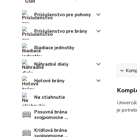
Príslušenstvo pre pohony
Príslušenstvo pre brány
Riadiace jednotky
Náhradné diely
Kompl
Hotové brány
Komple
Na stiahnutie
Univerzál
je potreb
Posuvná brána
svojpomocne ...
Krídlová brána
svojpomocne ...