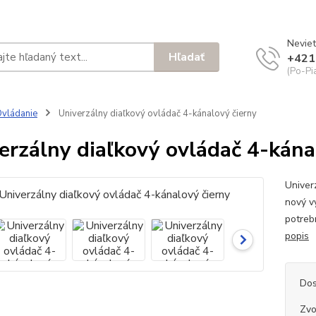
Neviet
Hľadať
+421
(Po-Pi
vládanie
Univerzálny diaľkový ovládač 4-kánalový čierny
erzálny diaľkový ovládač 4-kána
Univer
nový v
potreb
popis
Dos
Zvo