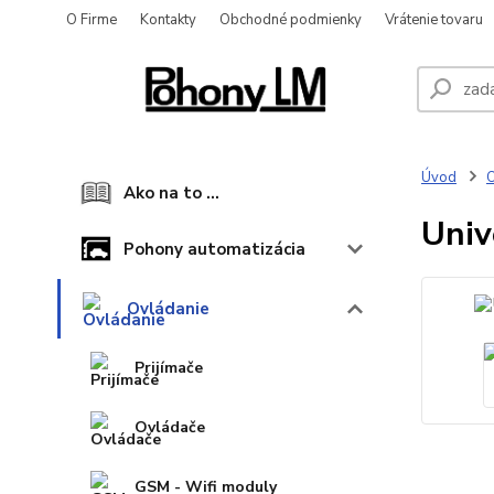
O Firme
Kontakty
Obchodné podmienky
Vrátenie tovaru
Úvod
O
Ako na to ...
Univ
Pohony automatizácia
Ovládanie
Prijímače
Ovládače
GSM - Wifi moduly