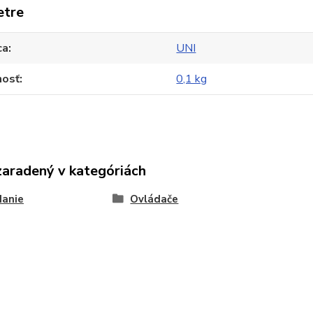
etre
ca
UNI
osť
0,1 kg
zaradený v kategóriách
danie
Ovládače