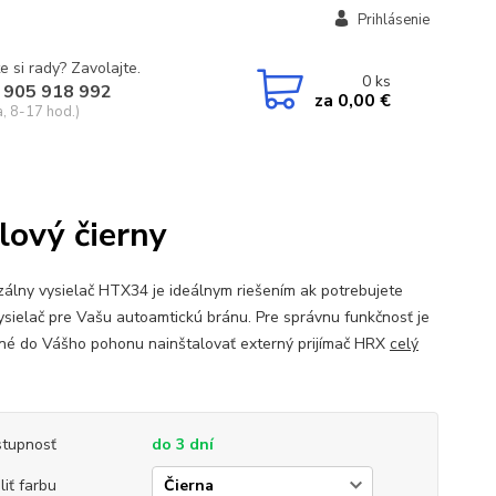
Prihlásenie
e si rady? Zavolajte.
0
ks
 905 918 992
za
0,00 €
a, 8-17 hod.)
lový čierny
zálny vysielač HTX34 je ideálnym riešením ak potrebujete
ysielač pre Vašu autoamtickú bránu. Pre správnu funkčnosť je
né do Vášho pohonu nainštalovať externý prijímač HRX
celý
tupnosť
do 3 dní
liť farbu