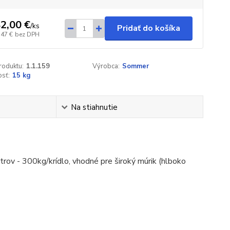
2,00 €
/
ks
Pridať do košíka
,47 €
bez DPH
roduktu:
1.1.159
Výrobca:
Sommer
sť:
15 kg
Na stiahnutie
ov - 300kg/krídlo, vhodné pre široký múrik (hlboko