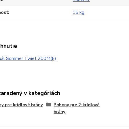
osť
15 kg
ahnutie
ál Sommer Twiet 200M(E)
zaradený v kategóriách
y pre krídlové brány
Pohony pre 2-krídlové
brány