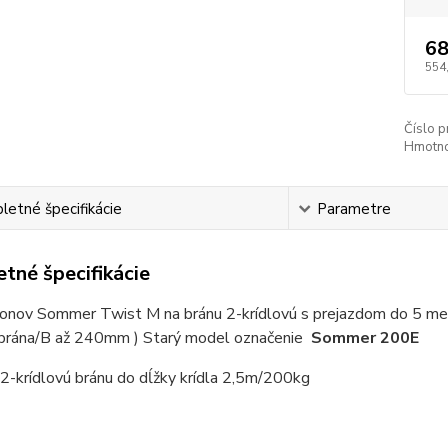
68
554
Číslo p
Hmotno
etné špecifikácie
Parametre
tné špecifikácie
onov Sommer Twist M na bránu 2-krídlovú s prejazdom do 5 metr
brána/B až 240mm )
Starý model označenie
Sommer 200E
2-krídlovú bránu do dĺžky krídla 2,5m/200kg