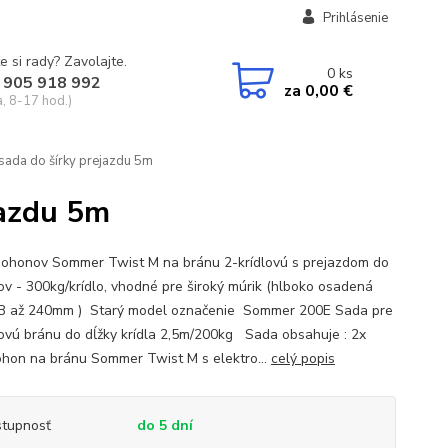
Prihlásenie
e si rady? Zavolajte.
0
ks
 905 918 992
za
0,00 €
a, 8-17 hod.)
ada do šírky prejazdu 5m
jazdu 5m
ohonov Sommer Twist M na bránu 2-krídlovú s prejazdom do
ov - 300kg/krídlo, vhodné pre široký múrik (hlboko osadená
B až 240mm ) Starý model označenie Sommer 200E Sada pre
lovú bránu do dĺžky krídla 2,5m/200kg Sada obsahuje : 2x
hon na bránu Sommer Twist M s elektro...
celý popis
tupnosť
do 5 dní