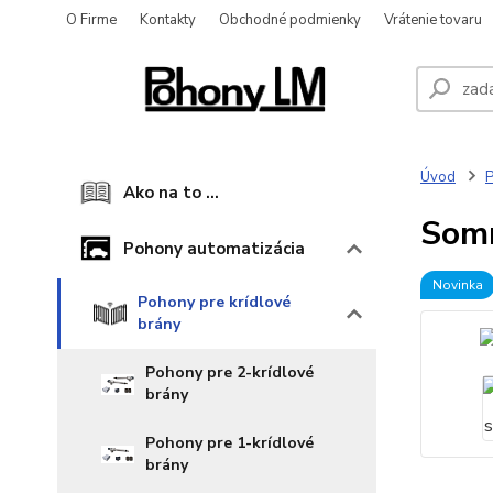
O Firme
Kontakty
Obchodné podmienky
Vrátenie tovaru
Úvod
P
Ako na to ...
Somm
Pohony automatizácia
Novinka
Pohony pre krídlové
brány
Pohony pre 2-krídlové
brány
Pohony pre 1-krídlové
brány