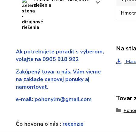
riešenia
Hmotn
Na sti
Ak potrebujete poradiť s výberom,
volajte na 0905 918 992
Manu
Zakúpený tovar u nás,
Vám vieme
na základe cenovej ponuky aj
namontovať.
Tovar 
e-mail:
pohonylm@gmail.com
Pohon
Čo hovoria o nás :
recenzie