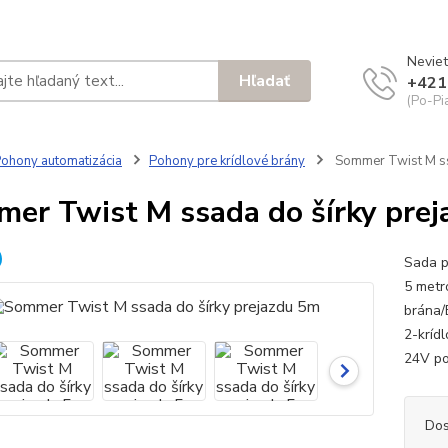
Neviet
Hľadať
+421
(Po-Pi
ohony automatizácia
Pohony pre krídlové brány
Sommer Twist M ss
er Twist M ssada do šírky pre
Sada p
5 metr
brána/
2-kríd
24V po
Dos