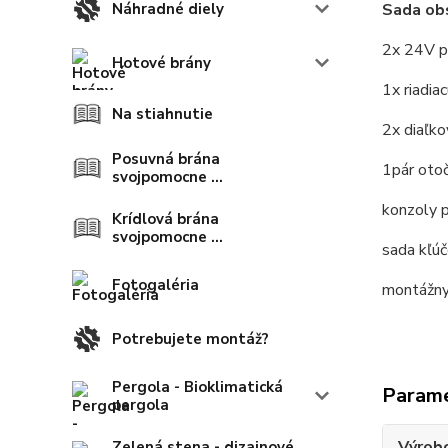
Náhradné diely
Sada obs
2x 24V p
Hotové brány
1x riadia
Na stiahnutie
2x diaľko
Posuvná brána
1pár oto
svojpomocne ...
konzoly 
Krídlová brána
svojpomocne ...
sada kľú
Fotogaléria
montážny
Potrebujete montáž?
Pergola - Bioklimatická
Param
pergola
Výrob
Zelená stena - dizajnové