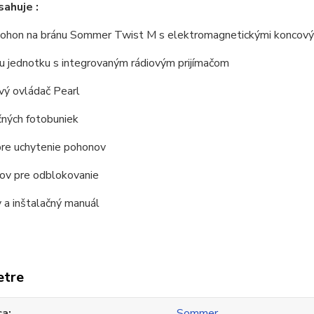
ahuje :
ohon na bránu Sommer Twist M s elektromagnetickými koncový
cu jednotku s integrovaným rádiovým prijímačom
vý ovládač Pearl
čných fotobuniek
pre uchytenie pohonov
čov pre odblokovanie
 a inštalačný manuál
etre
ca
Sommer