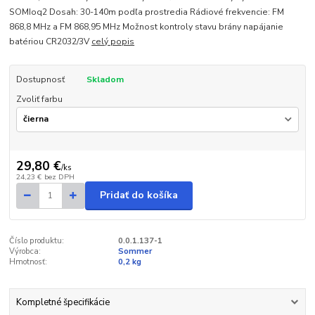
SOMIoq2 Dosah: 30-140m podľa prostredia Rádiové frekvencie: FM
868,8 MHz a FM 868,95 MHz Možnost kontroly stavu brány napájanie
batériou CR2032/3V
celý popis
Dostupnosť
Skladom
Zvoliť farbu
29,80 €
/
ks
24,23 €
bez DPH
Pridať do košíka
Číslo produktu:
0.0.1.137-1
Výrobca:
Sommer
Hmotnosť:
0,2 kg
Kompletné špecifikácie