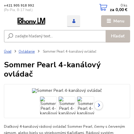
0
ks
+421 905 918 992
za
0,00 €
(Po-Pia, 8-17 hod.)
Menu
Hľadať
Úvod
Ovládanie
Sommer Pearl 4-kanálový ovládač
Sommer Pearl 4-kanálový
ovládač
Diaľkový 4-kanálový rádiový ovládač Sommer Pearl, čierny s červeným
rámom, alebo biely so striebornými tlačidlami. Rádiový systém: