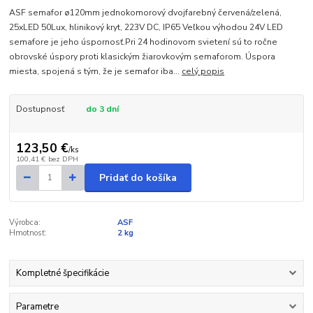
ASF semafor ø120mm jednokomorový dvojfarebný červená/zelená,
25xLED 50Lux, hlinikový kryt, 223V DC, IP65 Veľkou výhodou 24V LED
semafore je jeho úspornosť.Pri 24 hodinovom svietení sú to ročne
obrovské úspory proti klasickým žiarovkovým semaforom. Úspora
miesta, spojená s tým, že je semafor iba...
celý popis
Dostupnosť
do 3 dní
123,50 €
/
ks
100,41 €
bez DPH
Pridať do košíka
Výrobca:
ASF
Hmotnosť:
2 kg
Kompletné špecifikácie
Parametre