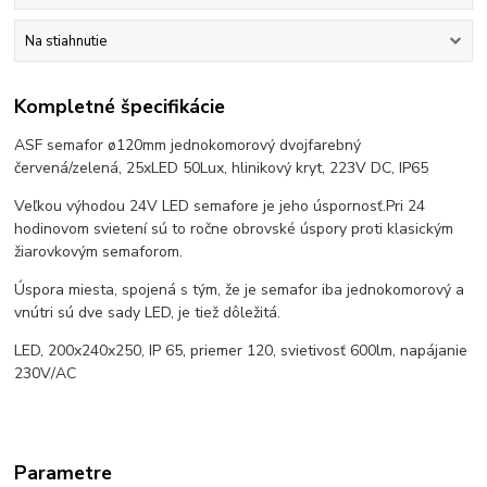
Na stiahnutie
Kompletné špecifikácie
ASF semafor ø120mm jednokomorový dvojfarebný
červená/zelená, 25xLED 50Lux, hlinikový kryt, 223V DC, IP65
Veľkou výhodou 24V LED semafore je jeho úspornosť.Pri 24
hodinovom svietení sú to ročne obrovské úspory proti klasickým
žiarovkovým semaforom.
Úspora miesta, spojená s tým, že je semafor iba jednokomorový a
vnútri sú dve sady LED, je tiež dôležitá.
LED, 200x240x250, IP 65, priemer 120, svietivosť 600lm, napájanie
230V/AC
Parametre