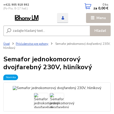
0
ks
+421 905 918 992
za
0,00 €
(Po-Pia, 8-17 hod.)
Menu
Hľadať
Úvod
Príslušenstvo pre pohony
Semafor jednokomorový dvojfarebný 230V,
hliníkový
Semafor jednokomorový
dvojfarebný 230V, hliníkový
Novinka