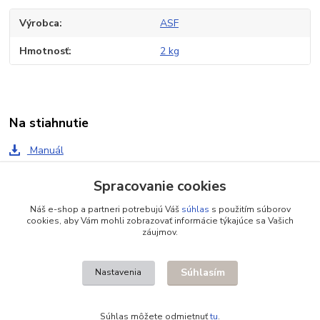
Výrobca
ASF
Hmotnosť
2 kg
Na stiahnutie
Manuál
Spracovanie cookies
Tovar zaradený v kategóriách
Náš e-shop a partneri potrebujú Váš
súhlas
s použitím súborov
cookies, aby Vám mohli zobrazovať informácie týkajúce sa Vašich
Príslušenstvo pre pohony
záujmov.
Majáky, semafory a antény
Súhlasím
Nastavenia
Súhlas môžete odmietnuť
tu
.