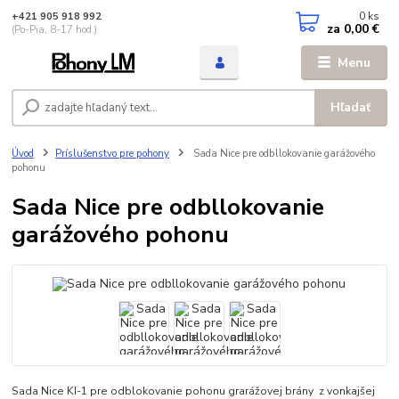
0
ks
+421 905 918 992
za
0,00 €
(Po-Pia, 8-17 hod.)
Menu
Hľadať
Úvod
Príslušenstvo pre pohony
Sada Nice pre odbllokovanie garážového
pohonu
Sada Nice pre odbllokovanie
garážového pohonu
Sada Nice KI-1 pre odblokovanie pohonu grarážovej brány z vonkajšej