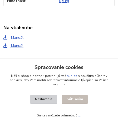
Hmotnosť
0,5 kg
Na stiahnutie
Manuál
Manuál
Tovar zaradený v kategóriách
Spracovanie cookies
Príslušenstvo pre pohony
Náš e-shop a partneri potrebujú Váš
súhlas
s použitím súborov
cookies, aby Vám mohli zobrazovať informácie týkajúce sa Vašich
Pohony pre garážové brány
záujmov.
Pomocné príslušenstvo
Súhlasím
Nastavenia
Súhlas môžete odmietnuť
tu
.