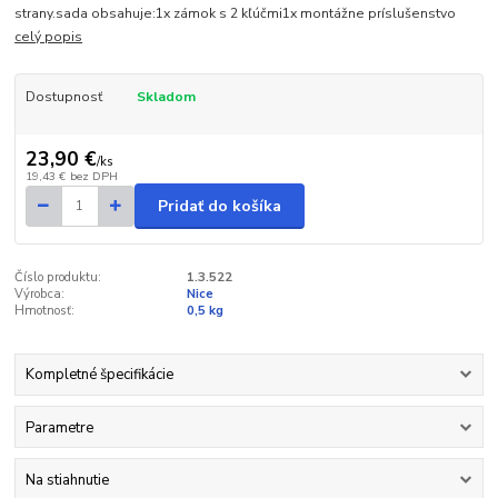
strany.sada obsahuje:1x zámok s 2 kľúčmi1x montážne príslušenstvo
celý popis
Dostupnosť
Skladom
23,90 €
/
ks
19,43 €
bez DPH
Pridať do košíka
Číslo produktu:
1.3.522
Výrobca:
Nice
Hmotnosť:
0,5 kg
Kompletné špecifikácie
Parametre
Na stiahnutie