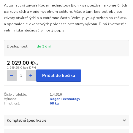
Automatická závora Roger Technology Bionik sa používa na komerčných
parkoviskách a v priemyselnom sektore. Všade tam, kde potrebujete
závory otvárať rýchlo a extrémne často. Veľmi plynulý rozbeh na začiatku
a spomalenie v koncových polohách bez straty výkonu. Dlhá životnosť a
veľmi nízka hlučnosť. S...
celý popis
Dostupnosť
do 3 dní
2 029,00 €
/
ks
1 649,59 €
bez DPH
Pridať do košíka
Číslo produktu:
1.4.310
Výrobca:
Roger Technology
Hmotnosť:
68 kg
Kompletné špecifikácie