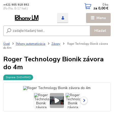
0
ks
+421 905 918 992
za
0,00 €
(Po-Pia, 8-17 hod.)
Menu
Hľadať
Úvod
Pohony automatizácia
Závory
Roger Technology Bionik závora
do 4m
Roger Technology Bionik závora
do 4m
Doprava ZADARMO