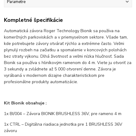
Parametre
Kompletné špecifikácie
Automatická závora Roger Technology Bionik sa používa na
komerčných parkoviskách a v priemyselnom sektore. Všade tam,
kde potrebujete závory otvárať rýchlo a extrémne často. Veľmi
plynulý rozbeh na začiatku a spomalenie v koncových polohách
bez straty výkonu. Dlhá životnosť a veľmi nízka hlučnosť. Sada
Bionik sa používa s hliníkovým ramenom do 4 m. Viete ju otvoriť za
3 sekundy a zvládnete až 5 000 otvorení denne. Závora je
vyrábaná v modernom dizajne charakteristickom pre
profesionálne produkty automatizácie.
Kit Bionik obsahuje :
1x BI/004 – Závora BIONIK BRUSHLESS 36V, pre rameno 4 m
1x CTRL – Digitálna riadiaca jednotka pre 1 BRUSHLESS 36V
závoru