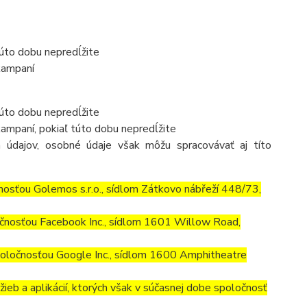
túto dobu nepredĺžite
kampaní
túto dobu nepredĺžite
ampaní, pokiaľ túto dobu nepredĺžite
 údajov, osobné údaje však môžu spracovávať aj títo
osťou Golemos s.r.o., sídlom Zátkovo nábřeží 448/73,
čnosťou Facebook Inc., sídlom 1601 Willow Road,
ločnosťou Google Inc., sídlom 1600 Amphitheatre
ieb a aplikácií, ktorých však v súčasnej dobe spoločnosť