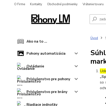
O Firme
Kontakty
Obchodné podmienky
Vrátenie tovaru
Úvod
S
Ako na to ...
Súhl
Pohony automatizácia
mark
Ovládanie
Ude
„Sp
Príslušenstvo pre pohony
so 
och
Príslušenstvo pre brány
Riadiace jednotky