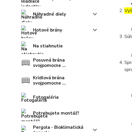
Vyš
Náhradné diely
Hotové brány
Súh
Na stiahnutie
Posuvná brána
Spr
svojpomocne ...
spr
Krídlová brána
svojpomocne ...
Fotogaléria
Potrebujete montáž?
Pergola - Bioklimatická