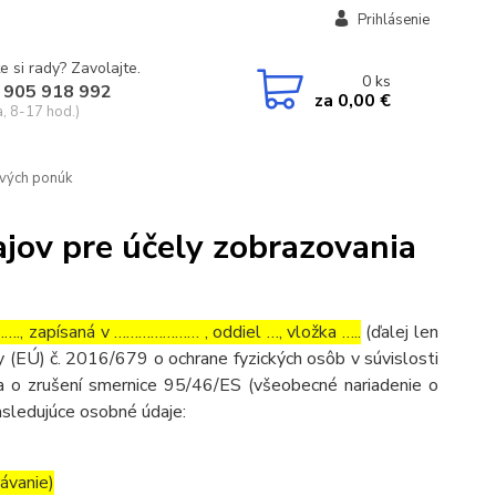
Prihlásenie
e si rady? Zavolajte.
0
ks
 905 918 992
za
0,00 €
a, 8-17 hod.)
ových ponúk
jov pre účely zobrazovania
, zapísaná v ………………… , oddiel …, vložka …..
(ďalej len
 (EÚ) č. 2016/679 o ochrane fyzických osôb v súvislosti
 o zrušení smernice 95/46/ES (všeobecné nariadenie o
asledujúce osobné údaje:
rávanie)