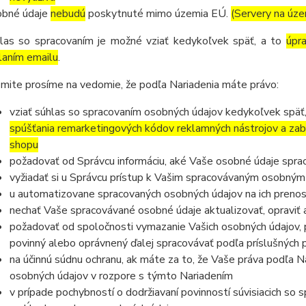
bné údaje
nebudú
poskytnuté mimo územia EÚ.
(Servery na úz
las so spracovaním je možné vziať kedykoľvek späť, a to
úpr
laním emailu
.
mite prosíme na vedomie, že podľa Nariadenia máte právo:
vziať súhlas so spracovaním osobných údajov kedykoľvek späť
spúšťania remarketingových kódov reklamných nástrojov a zab
shopu
požadovať od Správcu informáciu, aké Vaše osobné údaje spra
vyžiadať si u Správcu prístup k Vašim spracovávaným osobným
u automatizovane spracovaných osobných údajov na ich prenos
nechať Vaše spracovávané osobné údaje aktualizovať, opraviť
požadovať od spoločnosti vymazanie Vašich osobných údajov, p
povinný alebo oprávnený ďalej spracovávať podľa príslušných 
na účinnú súdnu ochranu, ak máte za to, že Vaše práva podľa N
osobných údajov v rozpore s týmto Nariadením
v prípade pochybností o dodržiavaní povinností súvisiacich so