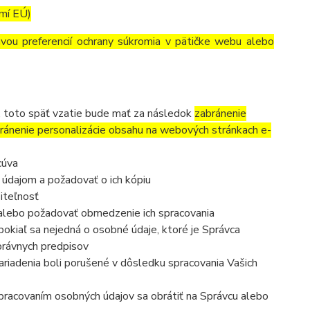
emí EÚ)
avou preferencií ochrany súkromia v pätičke webu alebo
, toto späť vzatie bude mať za následok
zabránenie
ránenie personalizácie obsahu na webových stránkach e-
cúva
 údajom a požadovať o ich kópiu
iteľnosť
 alebo požadovať obmedzenie ich spracovania
okiaľ sa nejedná o osobné údaje, ktoré je Správca
právnych predpisov
ariadenia boli porušené v dôsledku spracovania Vašich
 spracovaním osobných údajov sa obrátiť na Správcu alebo