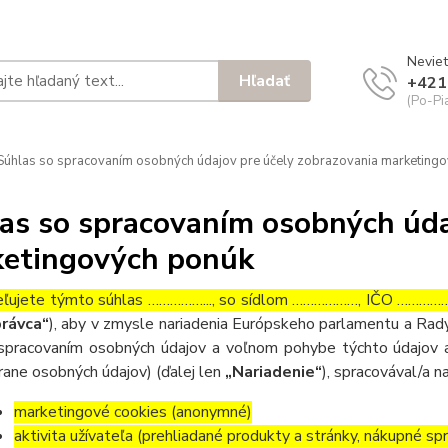
Neviet
Hľadať
+421
(Po-Pi
úhlas so spracovaním osobných údajov pre účely zobrazovania marketing
as so spracovaním osobných úda
etingových ponúk
ľujete týmto súhlas ……………..., so sídlom ………………, IČO ……………….
rávca“
), aby v zmysle nariadenia Európskeho parlamentu a Rady
spracovaním osobných údajov a voľnom pohybe týchto údajov a
rane osobných údajov) (ďalej len
„Nariadenie“
), spracovával/a n
marketingové cookies (anonymné)
aktivita užívateľa (prehliadané produkty a stránky, nákupné sp