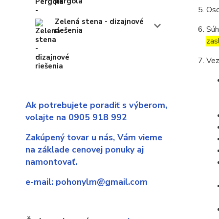
pergola
Oso
Zelená stena - dizajnové
Súh
riešenia
zas
Vez
Ak potrebujete poradiť s výberom,
volajte na 0905 918 992
Zakúpený tovar u nás,
Vám vieme
na základe cenovej ponuky aj
namontovať.
e-mail:
pohonylm@gmail.com