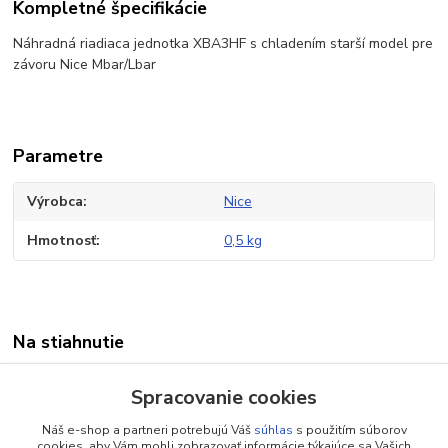
Kompletné špecifikácie
Náhradná riadiaca jednotka XBA3HF s chladením starší model pre
závoru Nice Mbar/Lbar
Parametre
Výrobca
Nice
Hmotnosť
0,5 kg
Na stiahnutie
Manuál XBA3HF
Spracovanie cookies
Náš e-shop a partneri potrebujú Váš
súhlas
s použitím súborov
cookies, aby Vám mohli zobrazovať informácie týkajúce sa Vašich