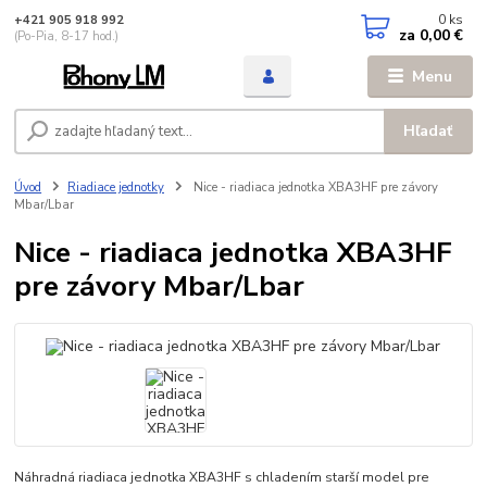
0
ks
+421 905 918 992
za
0,00 €
(Po-Pia, 8-17 hod.)
Menu
Hľadať
Úvod
Riadiace jednotky
Nice - riadiaca jednotka XBA3HF pre závory
Mbar/Lbar
Nice - riadiaca jednotka XBA3HF
pre závory Mbar/Lbar
Náhradná riadiaca jednotka XBA3HF s chladením starší model pre