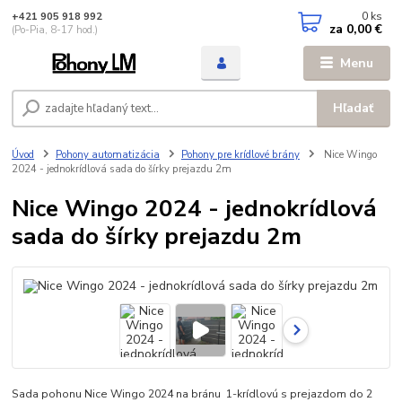
0
ks
+421 905 918 992
za
0,00 €
(Po-Pia, 8-17 hod.)
Menu
Hľadať
Úvod
Pohony automatizácia
Pohony pre krídlové brány
Nice Wingo
2024 - jednokrídlová sada do šírky prejazdu 2m
Nice Wingo 2024 - jednokrídlová
sada do šírky prejazdu 2m
Sada pohonu Nice Wingo 2024 na bránu 1-krídlovú s prejazdom do 2