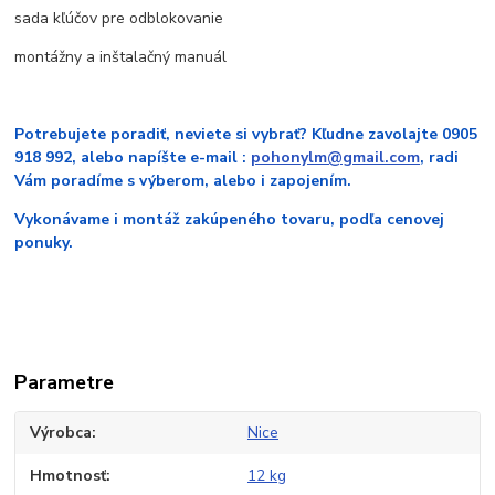
sada kľúčov pre odblokovanie
montážny a inštalačný manuál
Potrebujete poradiť, neviete si vybrať? Kľudne zavolajte 0905
918 992, alebo napíšte e-mail :
pohonylm@gmail.com
, radi
Vám poradíme s výberom, alebo i zapojením.
Vykonávame i montáž zakúpeného tovaru, podľa cenovej
ponuky.
Parametre
Výrobca
Nice
Hmotnosť
12 kg