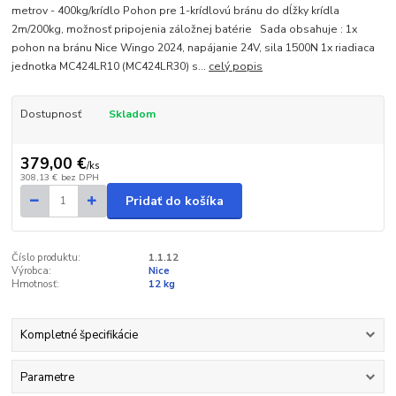
metrov - 400kg/krídlo Pohon pre 1-krídlovú bránu do dĺžky krídla
2m/200kg, možnosť pripojenia záložnej batérie Sada obsahuje : 1x
pohon na bránu Nice Wingo 2024, napájanie 24V, sila 1500N 1x riadiaca
jednotka MC424LR10 (MC424LR30) s...
celý popis
Dostupnosť
Skladom
379,00 €
/
ks
308,13 €
bez DPH
Pridať do košíka
Číslo produktu:
1.1.12
Výrobca:
Nice
Hmotnosť:
12 kg
Kompletné špecifikácie
Parametre