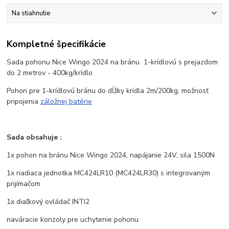
Na stiahnutie
Kompletné špecifikácie
Sada pohonu Nice Wingo 2024 na bránu 1-krídlovú s prejazdom
do 2 metrov - 400kg/krídlo
Pohon pre 1-krídlovú bránu do dĺžky krídla 2m/200kg, možnosť
pripojenia
záložnej batérie
Sada obsahuje :
1x pohon na bránu Nice Wingo 2024, napájanie 24V, sila 1500N
1x riadiaca jednotka MC424LR10 (MC424LR30) s integrovaným
prijímačom
1x diaľkový ovládač INTI2
naváracie konzoly pre uchytenie pohonu