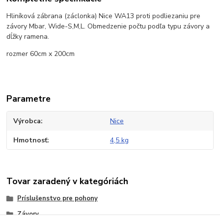
Hliníková zábrana (záclonka) Nice WA13 proti podliezaniu pre
závory Mbar, Wide-S,M,L. Obmedzenie počtu podľa typu závory a
dĺžky ramena.
rozmer 60cm x 200cm
Parametre
Výrobca
Nice
Hmotnosť
4,5 kg
Tovar zaradený v kategóriách
Príslušenstvo pre pohony
Závory