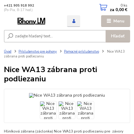
0
ks
+421 905 918 992
za
0,00 €
(Po-Pia, 8-17 hod.)
Menu
Hľadať
Úvod
Príslušenstvo pre pohony
Pomocné príslušenstvo
Nice WA13
zábrana proti podliezaniu
Nice WA13 zábrana proti
podliezaniu
Hliníková zábrana (záclonka) Nice WA13 proti podliezaniu pre závory