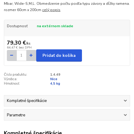
Mbar, Wide-S,M,L. Obmedzenie počtu podľa typu závory a dĺžky ramena.
rozmer 60cm x 200cm
celý popis
Dostupnosť
na extérnom sklade
79,30 €
/
ks
64,47 €
bez DPH
Pridať do košíka
Číslo produktu:
1.4.49
Výrobca:
Nice
Hmotnosť:
4,5 kg
Kompletné špecifikácie
Parametre
Kompletné špecifikácie