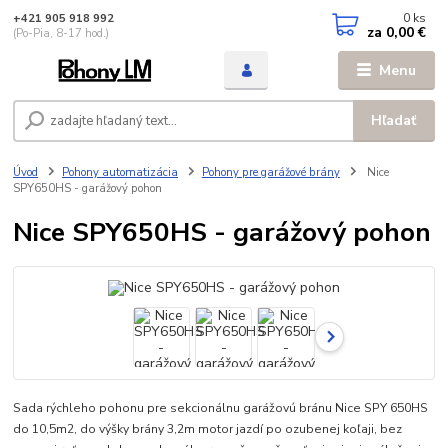
0
ks
+421 905 918 992
za
0,00 €
(Po-Pia, 8-17 hod.)
Menu
Hľadať
Úvod
Pohony automatizácia
Pohony pre garážové brány
Nice
SPY650HS - garážový pohon
Nice SPY650HS - garážový pohon
Sada rýchleho pohonu pre sekcionálnu garážovú bránu Nice SPY 650HS
do 10,5m2, do výšky brány 3,2m motor jazdí po ozubenej koľaji, bez