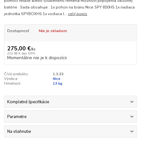
pomoci reťaze alebo ozubeného remeňa možnosť pripojenia záložnej
batérie Sada obsahuje : 1x pohon na bránu Nice SPY 650HS 1x riadiaca
jednotka SPYBOXHS 1x vodiaca l...
celý popis
Dostupnosť
Nie je skladom
275,00 €
/
ks
223,58 €
bez DPH
Momentálne nie je k dispozícii
Číslo produktu:
1.3.33
Výrobca:
Nice
Hmotnosť:
13 kg
Kompletné špecifikácie
Parametre
Na stiahnutie