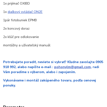
1x prijímač OXIBD
1x
diaľkový ovládač ON2E
1pár fotobuniek EPMB
2x koncový doraz
2x kľúč pre odlokovanie
montážny a užívateľský manuál
Potrebujete poradiť, neviete si vybrať? Kľudne zavolajte 0905
918 992, alebo napíšte e-mail :
pohonylm@gmail.com
, radi
Vám poradíme s výberom, alebo i zapojením.
Vykonávame i montáž zakúpeného tovaru, podľa cenovej
ponuky.