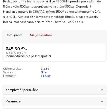
Rýchly pohon na bránu posuvnú Nice RB500HI speed s prejazdom do
5,5m a váhy 500kg - doporučená váha brány 350kg, Dopredaj !
Napájanie motora je 230V/AC, príkon 250W, samostatný motor je 24V,
sila 400N, rýchlosť až 44cm/sec technológia BlueBus, typ prevádzky
bežná, možnosť napojenia záložnou batério...
celý popis
Dostupnosť
Nie je skladom
645,50 €
/
ks
524,80 €
bez DPH
Momentálne nie je k dispozícii
Číslo produktu:
1.2.36
Výrobca:
Nice
Hmotnosť:
11,5 kg
Kompletné špecifikácie
Parametre