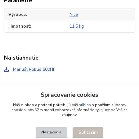
Parametre
Výrobca
Nice
Hmotnosť
11,5 kg
Na stiahnutie
Manuál Robus 500HI
Tovar zaradený v kategóriách
Spracovanie cookies
Pohony automatizácia
Náš e-shop a partneri potrebujú Váš
súhlas
s použitím súborov
cookies, aby Vám mohli zobrazovať informácie týkajúce sa Vašich
Pohony pre posuvné brány
záujmov.
Sady do 600kg
Súhlasím
Nastavenia