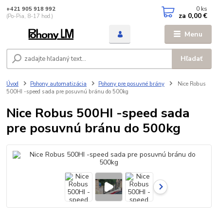
0
ks
+421 905 918 992
za
0,00 €
(Po-Pia, 8-17 hod.)
Menu
Hľadať
Úvod
Pohony automatizácia
Pohony pre posuvné brány
Nice Robus
500HI -speed sada pre posuvnú bránu do 500kg
Nice Robus 500HI -speed sada
pre posuvnú bránu do 500kg