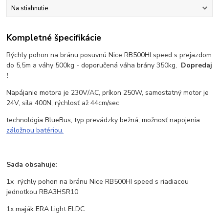
Na stiahnutie
Kompletné špecifikácie
Rýchly pohon na bránu posuvnú Nice RB500HI speed s prejazdom
do 5,5m a váhy 500kg - doporučená váha brány 350kg,
Dopredaj
!
Napájanie motora je 230V/AC, príkon 250W, samostatný motor je
24V, sila 400N, rýchlosť až 44cm/sec
technológia BlueBus, typ prevádzky bežná, možnosť napojenia
záložnou batériou.
Sada obsahuje:
1x rýchly pohon na bránu Nice RB500HI speed s riadiacou
jednotkou RBA3HSR10
1x maják ERA Light ELDC