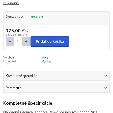
celý popis
Dostupnosť
do 3 dní
175,00 €
/
ks
142,28 €
bez DPH
Pridať do košíka
Výrobca:
Nice
Hmotnosť:
0,4 kg
Kompletné špecifikácie
Parametre
Kompletné špecifikácie
Náhradná riadiaca jednotka RBA2 pre posuvný pohon Nice