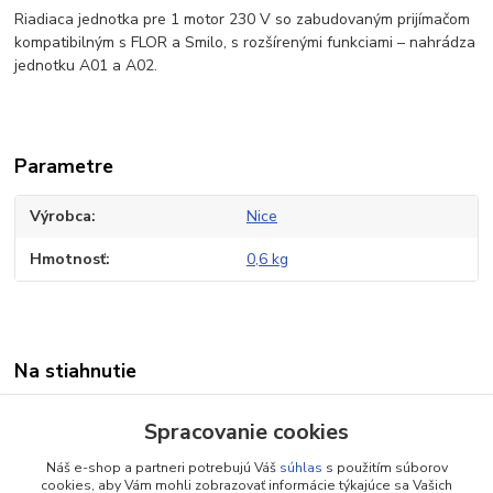
Riadiaca jednotka pre 1 motor 230 V so zabudovaným prijímačom
kompatibilným s FLOR a Smilo, s rozšírenými funkciami – nahrádza
jednotku A01 a A02.
Parametre
Výrobca
Nice
Hmotnosť
0,6 kg
Na stiahnutie
Manuál MC200
Spracovanie cookies
Náš e-shop a partneri potrebujú Váš
súhlas
s použitím súborov
cookies, aby Vám mohli zobrazovať informácie týkajúce sa Vašich