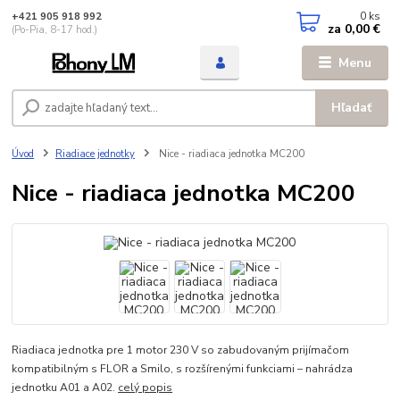
0
ks
+421 905 918 992
za
0,00 €
(Po-Pia, 8-17 hod.)
Menu
Hľadať
Úvod
Riadiace jednotky
Nice - riadiaca jednotka MC200
Nice - riadiaca jednotka MC200
Riadiaca jednotka pre 1 motor 230 V so zabudovaným prijímačom
kompatibilným s FLOR a Smilo, s rozšírenými funkciami – nahrádza
jednotku A01 a A02.
celý popis