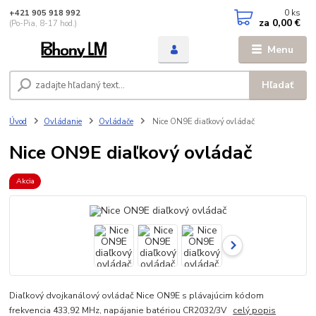
0
ks
+421 905 918 992
za
0,00 €
(Po-Pia, 8-17 hod.)
Menu
Hľadať
Úvod
Ovládanie
Ovládače
Nice ON9E diaľkový ovládač
Nice ON9E diaľkový ovládač
Akcia
Diaľkový dvojkanálový ovládač Nice ON9E s plávajúcim kódom
frekvencia 433,92 MHz, napájanie batériou CR2032/3V
celý popis