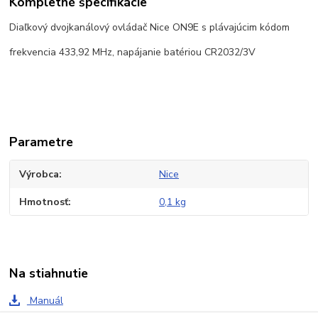
Kompletné špecifikácie
Diaľkový dvojkanálový ovládač Nice ON9E s plávajúcim kódom
frekvencia 433,92 MHz, napájanie batériou CR2032/3V
Parametre
Výrobca
Nice
Hmotnosť
0,1 kg
Na stiahnutie
Manuál