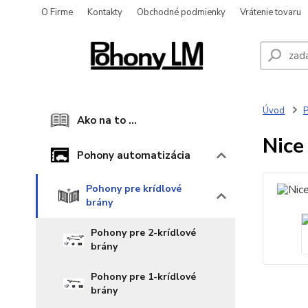
O Firme
Kontakty
Obchodné podmienky
Vrátenie tovaru
Úvod
P
Ako na to ...
Nice
Pohony automatizácia
Pohony pre krídlové
brány
Pohony pre 2-krídlové
brány
Pohony pre 1-krídlové
brány