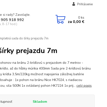
Prihlásenie
e si rady? Zavolajte.
0
ks
 905 918 992
za
0,00 €
a, 8-17 hod.)
mpletná sada do šírky prejazdu 7m
šírky prejazdu 7m
ohonov na bránu 2-krídlovú s prejazdom do 7 metrov -
krídlo, až do hĺbky múrika 400mm Sada pre 2-krídlovú bránu
ky krídla 3,5m/220kg možnosť napojenia záložnej batérie
bsahuje : 1x pohon na bránu Nice HK7024, s riadiacou
kou, sila 500N 1x ovládaný pohon HK7224 1x prij...
celý popis
tupnosť
Skladom