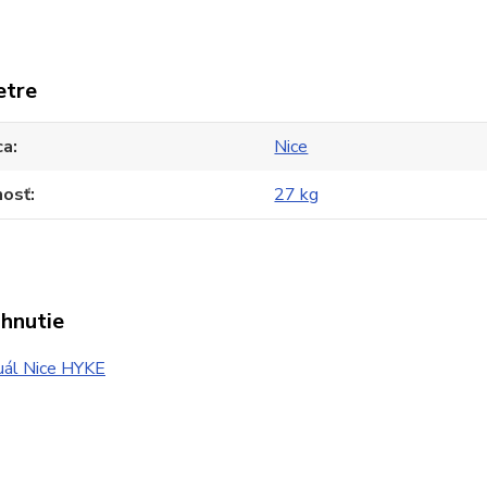
etre
ca
Nice
osť
27 kg
ahnutie
ál Nice HYKE