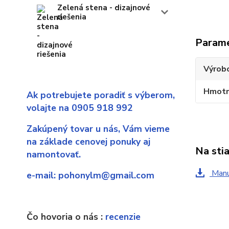
Zelená stena - dizajnové
riešenia
Param
Výrob
Hmotn
Ak potrebujete poradiť s výberom,
volajte na 0905 918 992
Zakúpený tovar u nás,
Vám vieme
na základe cenovej ponuky aj
Na sti
namontovať.
Manu
e-mail:
pohonylm@gmail.com
Čo hovoria o nás :
recenzie