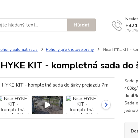
Neviet
Hľadať
+421
(Po-Pi
ohony automatizácia
Pohony pre krídlové brány
Nice HYKE KIT - ko
 HYKE KIT - kompletná sada do 
Sada p
400kg/
do dĺž
Sada o
jednot
Dos