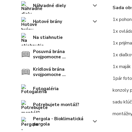
Náhradné diely
Sada obs
1x pohon 
Hotové brány
1x ovlád
Na stiahnutie
1x prijím
Posuvná brána
1x diaľk
svojpomocne ...
1x maják
Krídlová brána
svojpomocne ...
1pár fot
Fotogaléria
konzoly 
sadu kľú
Potrebujete montáž?
montážny
Pergola - Bioklimatická
pergola