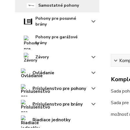
Samostatné pohony
Pohony pre posuvné
brány
Pohony pre garážové
brány
Závory
Kompl
Ovládanie
Komple
Príslušenstvo pre pohony
Sada poh
Sada pre 
Príslušenstvo pre brány
možnosť 
Riadiace jednotky