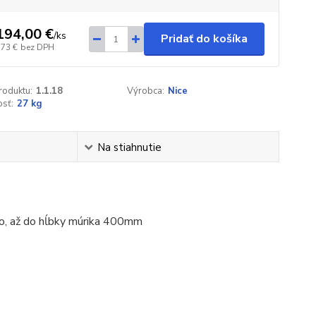
194,00 €
/
ks
Pridať do košíka
,73 €
bez DPH
roduktu:
1.1.18
Výrobca:
Nice
sť:
27 kg
Na stiahnutie
lo, až do hĺbky múrika 400mm