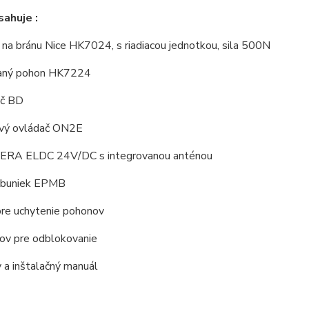
ahuje :
na bránu Nice HK7024, s riadiacou jednotkou, sila 500N
aný pohon HK7224
ač BD
ový ovládač ON2E
 ERA ELDC 24V/DC s integrovanou anténou
obuniek EPMB
pre uchytenie pohonov
čov pre odblokovanie
 a inštalačný manuál