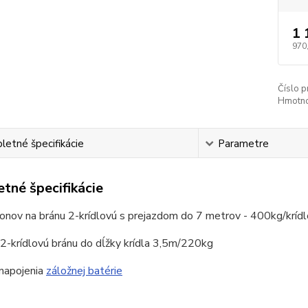
1 
970
Číslo p
Hmotno
etné špecifikácie
Parametre
tné špecifikácie
onov na bránu 2-krídlovú s prejazdom do 7 metrov - 400kg/kríd
2-krídlovú bránu do dĺžky krídla 3,5m/220kg
napojenia
záložnej batérie