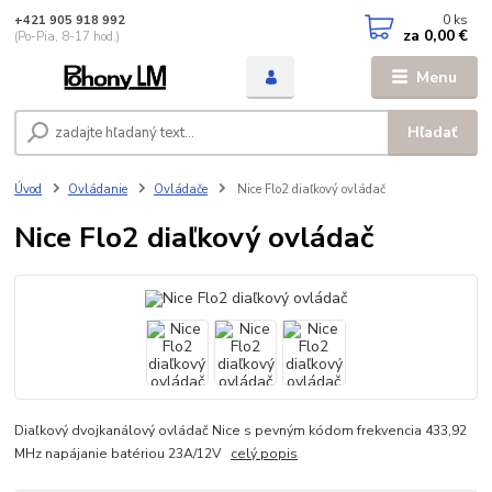
0
ks
+421 905 918 992
za
0,00 €
(Po-Pia, 8-17 hod.)
Menu
Hľadať
Úvod
Ovládanie
Ovládače
Nice Flo2 diaľkový ovládač
Nice Flo2 diaľkový ovládač
Diaľkový dvojkanálový ovládač Nice s pevným kódom frekvencia 433,92
MHz napájanie batériou 23A/12V
celý popis