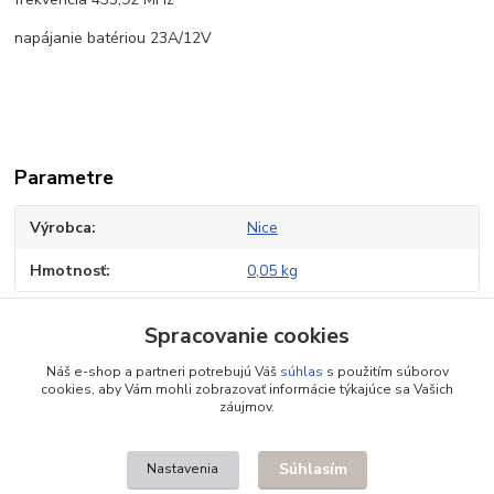
napájanie batériou 23A/12V
Parametre
Výrobca
Nice
Hmotnosť
0,05 kg
Spracovanie cookies
Tovar zaradený v kategóriách
Náš e-shop a partneri potrebujú Váš
súhlas
s použitím súborov
cookies, aby Vám mohli zobrazovať informácie týkajúce sa Vašich
Ovládanie
záujmov.
Ovládače
Súhlasím
Nastavenia