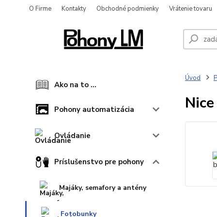
O Firme
Kontakty
Obchodné podmienky
Vrátenie tovaru
Úvod
P
Ako na to ...
Nice
Pohony automatizácia
Ovládanie
Príslušenstvo pre pohony
Majáky, semafory a antény
Fotobunky