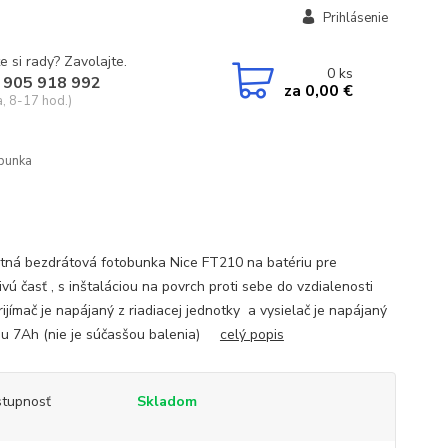
Prihlásenie
e si rady? Zavolajte.
0
ks
 905 918 992
za
0,00 €
a, 8-17 hod.)
bunka
a
tná bezdrátová fotobunka Nice FT210 na batériu pre
vú časť , s inštaláciou na povrch proti sebe do vzdialenosti
ijímač je napájaný z riadiacej jednotky a vysielač je napájaný
ou 7Ah (nie je súčasšou balenia)
celý popis
tupnosť
Skladom