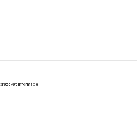
brazovať informácie
Vytvorené na
Eshop-rychlo.sk