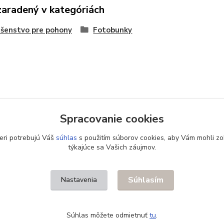
zaradený v kategóriách
ušenstvo pre pohony
Fotobunky
Spracovanie cookies
eri potrebujú Váš
súhlas
s použitím súborov cookies, aby Vám mohli zo
týkajúce sa Vašich záujmov.
Súhlasím
Nastavenia
Súhlas môžete odmietnuť
tu
.