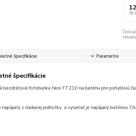
12
99,
Číslo p
Hmotno
etné špecifikácie
Parametre
tné špecifikácie
 bezdrátová fotobunka Nice FT210 na batériu pre pohyblivú časť 
je napájaný z riadiacej jednotky a vysielač je napájaný batériou 7A