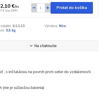
2,10 €
/
ks
Pridať do košíka
27 €
bez DPH
roduktu:
0.1.1.13
Výrobca:
Nice
sť:
0,5 kg
Na stiahnutie
, s inštaláciou na povrch proti sebe do vzdialenosti
h (nie je súčasšou balenia)