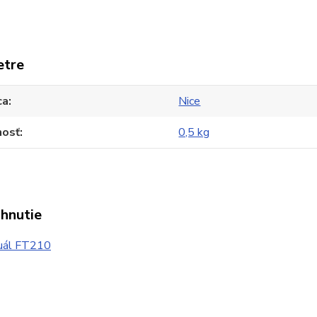
etre
ca
Nice
osť
0,5 kg
ahnutie
ál FT210