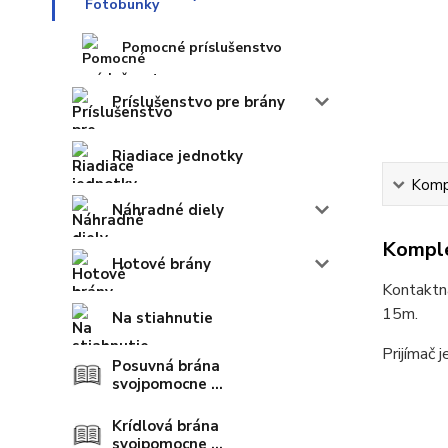
Pomocné príslušenstvo
Príslušenstvo pre brány
Riadiace jednotky
Kompl
Náhradné diely
Komple
Hotové brány
Kontaktná
15m.
Na stiahnutie
Prijímač 
Posuvná brána
svojpomocne ...
Krídlová brána
svojpomocne ...