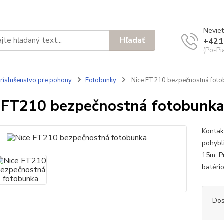
Neviet
Hľadať
+421
(Po-Pi
ríslušenstvo pre pohony
Fotobunky
Nice FT210 bezpečnostná foto
 FT210 bezpečnostná fotobunk
Kontak
pohybli
15m. Pr
batéri
Dos