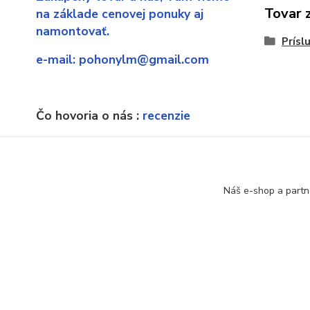
Tovar 
na základe cenovej ponuky aj
namontovať.
Prísl
e-mail:
pohonylm@gmail.com
Čo hovoria o nás :
recenzie
Ak náhodou sa dostanete sa
neexistujúcu stránku, poprosíme o
upozornenie.
Náš e-shop a partn