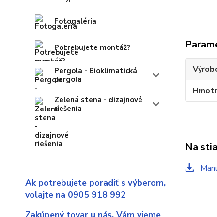
Fotogaléria
Param
Potrebujete montáž?
Výrob
Pergola - Bioklimatická
pergola
Hmotn
Zelená stena - dizajnové
riešenia
Na sti
Manu
Ak potrebujete poradiť s výberom,
volajte na 0905 918 992
Zakúpený tovar u nás,
Vám vieme