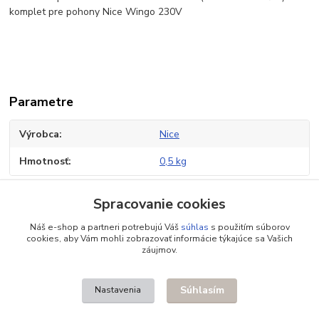
komplet pre pohony Nice Wingo 230V
Parametre
Výrobca
Nice
Hmotnosť
0,5 kg
Spracovanie cookies
Tovar zaradený v kategóriách
Náš e-shop a partneri potrebujú Váš
súhlas
s použitím súborov
cookies, aby Vám mohli zobrazovať informácie týkajúce sa Vašich
Náhradné diely
záujmov.
Krídlové pohony 230V
Súhlasím
Nastavenia