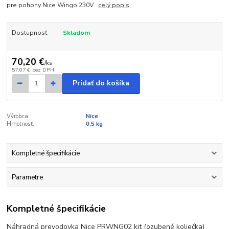
pre pohony Nice Wingo 230V
celý popis
Dostupnosť
Skladom
70,20 €
/
ks
57,07 €
bez DPH
Pridať do košíka
Výrobca:
Nice
Hmotnosť:
0,5 kg
Kompletné špecifikácie
Parametre
Kompletné špecifikácie
Náhradná prevodovka Nice PRWNG02 kit (ozubené koliečka)