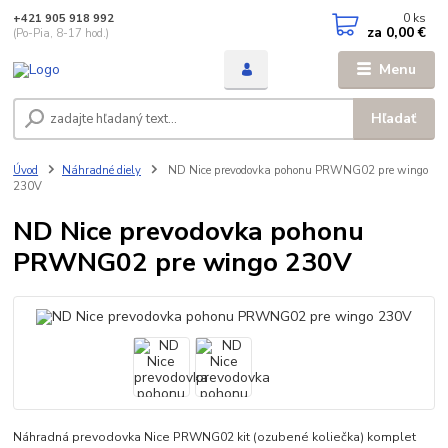
0
ks
+421 905 918 992
za
0,00 €
(Po-Pia, 8-17 hod.)
Menu
Hľadať
Úvod
Náhradné diely
ND Nice prevodovka pohonu PRWNG02 pre wingo
230V
ND Nice prevodovka pohonu
PRWNG02 pre wingo 230V
Náhradná prevodovka Nice PRWNG02 kit (ozubené koliečka) komplet