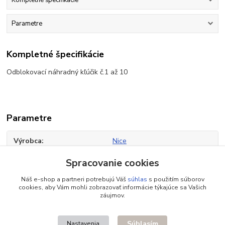
Kompletné špecifikácie
Parametre
Kompletné špecifikácie
Odblokovací náhradný kľúčik č.1 až 10
Parametre
Výrobca
Nice
Hmotnosť
0,1 kg
Spracovanie cookies
Náš e-shop a partneri potrebujú Váš
súhlas
s použitím súborov
cookies, aby Vám mohli zobrazovať informácie týkajúce sa Vašich
záujmov.
Tovar zaradený v kategóriách
Náhradné diely
Súhlasím
Nastavenia