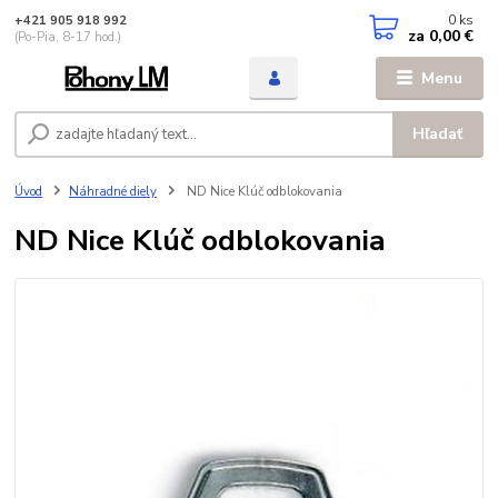
0
ks
+421 905 918 992
za
0,00 €
(Po-Pia, 8-17 hod.)
Menu
Hľadať
Úvod
Náhradné diely
ND Nice Klúč odblokovania
ND Nice Klúč odblokovania