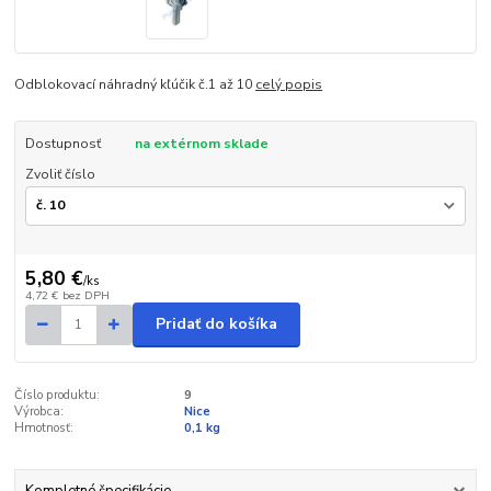
Odblokovací náhradný kľúčik č.1 až 10
celý popis
Dostupnosť
na extérnom sklade
Zvoliť číslo
5,80 €
/
ks
4,72 €
bez DPH
Pridať do košíka
Číslo produktu:
9
Výrobca:
Nice
Hmotnosť:
0,1 kg